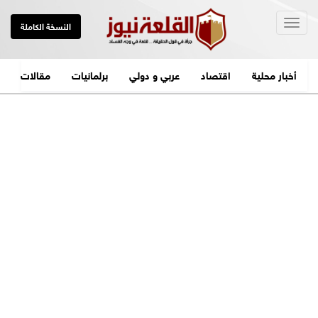
Togg
النسخة الكاملة
navig
أخبار محلية
اقتصاد
عربي و دولي
برلمانيات
مقالات