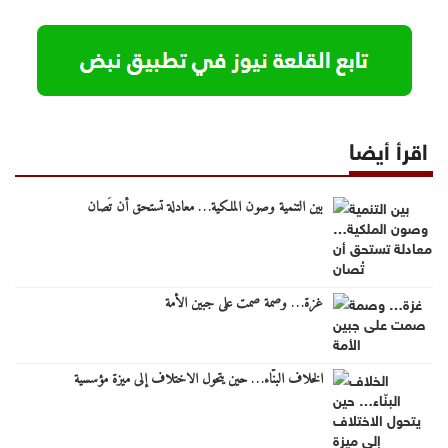
اقرأ أيضا
بين التنمية وصون الملكية… معادلة تستحق أن تُصان
غزة… وصمة صمت على جبين الأمة
الخلاف البنّاء… حين يتحول الاختلاف إلى ميزة مؤسسية