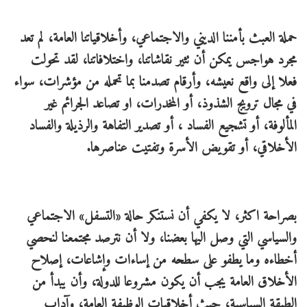
‏حملة العبث بأمننا الديني والاجتماعي، وأخلاقياتنا العامة، لم تعد
مجرد هواجس يمكن أن تثير نقاشاتنا، واختلافاتنا، لقد تحولت
فعلا إلى واقع نعيشه، وأرقام تصدمنا بما تحمله من مؤشرات، سواء
في مجال ترويج الشذوذ، أو المخدرات، او تصاعد الجرائم غير
المألوفة، أو تشجيع الفساد ، أو تصدير التفاهة والرذيلة والفساد
الأخلاقي، أو تقويض الأسرة وتفتيت عناصرها.
بصراحة اكثر، لا يكفي أن نستنكر حالة «التسفل» الاجتماعي
والسياسي التي وصل اليها بعضنا، ولا أن نترصد مجتمعنا لنحصي
أخطاءه وما يطفو على سطحه من إساءات وإشاعات، إصلاح
الأخلاق العامة يجب أن يكون مشروعا للدولة، وأن يبدأ من
الطبقة السياسية، حيث أخلاقيات الوظيفة العامة، وآداب