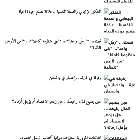
التفكير الإيجابي والصحة النفسية .. علاقة تصنع جودة الحياة
قصته... *"رجُل واحد"*... *"بنى منظومة كاملة"*... *"من الأرض
للمائدة"*
رفرفة في غزة... وإعصار في واشنطن
حين يصبح المال رخيصًا… هل يزدهر الاقتصاد أم يؤجل أزماته؟
المخالفات المرورية استنزاف ميزانية أصحاب الدخل المحدود.