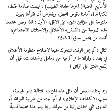
الأسابيع الماضية( اخرها حادثة الطبيب) ، ليست صادمة فقط،
لكنها تدق أمامنا ناقوس الخطر، ويفترض أن نقرأها بعيون
مفتوحة على سؤالين اثنين، على الاقل، الأول : لماذا وصل مجتمعنا
لهذه الدرجة من «التسفل» الأخلاقي والاختلال الاجتماعي،
أقصد من يتحمل مسؤولية ذلك؟
الثاني : ألم يحن الوقت لنتحرك جميعا لاصلاح منظومة الأخلاق
في بلدنا ، وازالة ما تراكم فيه من دمامل وانسدادات، قبل أن
يتسع الفتق على الراتق ؟
ربما يعتقد البعض أن مثل هذه الهزات المتتالية تبدو طبيعية،
بسبب الانكشاف الإعلامي، او أنها جزء من ضريبة العولمة، أو
العدوى التي انتقلت إلينا من حولنا، ربما يبدو هذا صحيحا نسبياً،