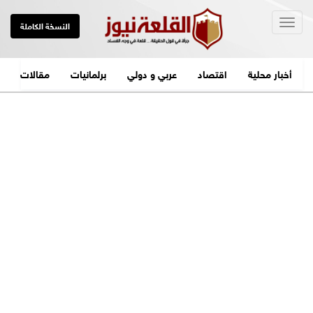
Togg
النسخة الكاملة
navig
أخبار محلية
اقتصاد
عربي و دولي
برلمانيات
مقالات