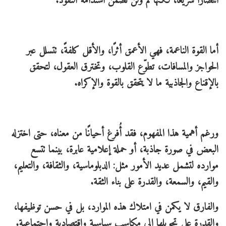
انتصارًا سريعًا، لكنها لم ولن تضمن استدامة النفوذ.
أما القوة الناعمة، فهي الأعمق أثرًا، والأقل كلفةً، تتسلل عبر
الحواجز والمسافات، تطوّع القلوب، وتخترق العقول، لتحقق
بالإقناع والجاذبية ما لا يتحقق بالقوة والإكراه.
ورغم أهمية هذا المفهوم، فقد أُفرغ أحيانًا من معناه، حتى اختزله
البعض في صورة جاذبة، أو حملة إعلامية عابرة، بينما تتسع
موارده لتشمل عديد الأمور مثل: الدبلوماسية، والثقافة، والتعليم،
والقيم، والسمعة، والقدرة على بناء الثقة.
والفارق لا يكمن في امتلاك هذه الموارد، بل في حسن توظيفها،
والقدرة على تحويلها إلى مكاسب سياسية واقتصادية واجتماعية.