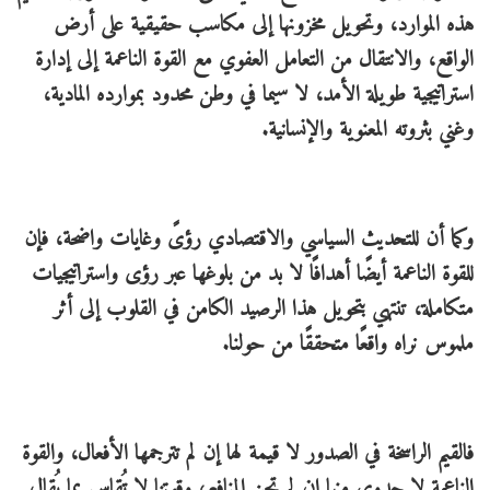
هذه الموارد، وتحويل مخزونها إلى مكاسب حقيقية على أرض
الواقع، والانتقال من التعامل العفوي مع القوة الناعمة إلى إدارة
استراتيجية طويلة الأمد، لا سيما في وطن محدود بموارده المادية،
وغني بثروته المعنوية والإنسانية.
وكما أن للتحديث السياسي والاقتصادي رؤىً وغايات واضحة، فإن
للقوة الناعمة أيضًا أهدافًا لا بد من بلوغها عبر رؤى واستراتيجيات
متكاملة، تنتهي بتحويل هذا الرصيد الكامن في القلوب إلى أثر
ملموس نراه واقعًا متحققًا من حولنا.
فالقيم الراسخة في الصدور لا قيمة لها إن لم تترجمها الأفعال، والقوة
الناعمة لا جدوى منها إن لم تجنِ المنافع، وقوتنا لا تُقاس بما يُقال