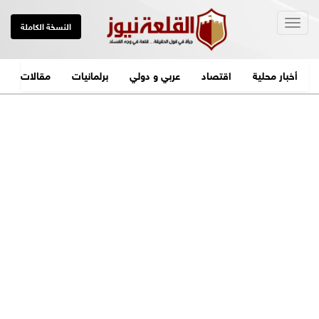
Togg
النسخة الكاملة
navig
أخبار محلية
اقتصاد
عربي و دولي
برلمانيات
مقالات