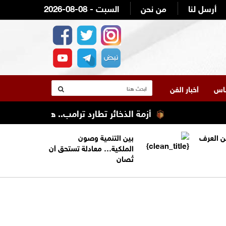
أرسل لنا
من نحن
2026-08-08 - السبت
لناس
أخبار الفن
أزمة الذخائر تطارد ترامب.. هل استنزفت الحرب 
من العرف
بين التنمية وصون
الملكية… معادلة تستحق أن
تُصان