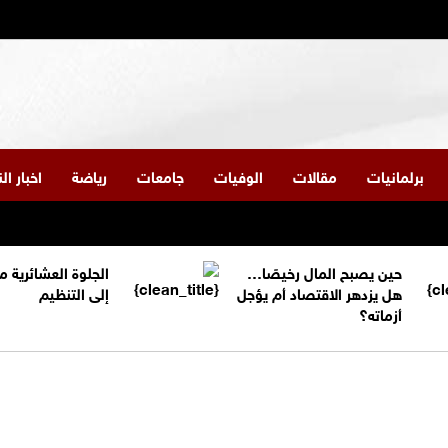
برلمانيات
مقالات
الوفيات
جامعات
رياضة
اخبار ا
حين يصبح المال رخيصًا…
الجلوة العشائرية 
هل يزدهر الاقتصاد أم يؤجل
إلى التنظيم
أزماته؟