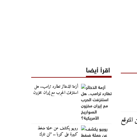
اقرأ أيضا
أزمة الذخائر تطارد ترامب.. هل
استنزفت الحرب مع إيران مخزون
الصواريخ الأمريكية؟
روبيو يكشف عن حملة ضغط
كبيرة على كوبا .. "لن نترك