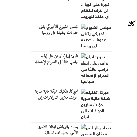
للنظام أي منفذ للهروب"
ا كان
مجلس الشيوخ الأميركي يتبنى
عقوبات جديدة على روسيا
تقرير: إيران تراهن على إبقاء
ترامب عالقًا في الصراع لإضعافه
سياسيًا
أميركا: تفكيك شبكة مالية سرية
حوّلت ملايين الدولارات إلى
إيران
بغداد والرياض تبحثان التنسيق
الأمني وتطورات المنطقة