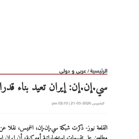
الرئيسية
عربي و دولي
/
سي.إن.إن: إيران تعيد بناء قدرا
الخميس 2026-05-21 | 02:10 pm
القلعة نيوز- ذكرت شبكة سي.إن.إن، الخميس، نقلا ع
مطلعين على تقييمات استخباراتية أميركية، أن إيران ا