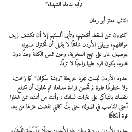
النائب معتز أبو رمان
كثيرون ممن تسقط أقنعتهم، وتأبى ألسنتهم إلا أن تكشف زيف
مواقفهم، ويبقى الأردن شامخًا لا يقبل أن تُختزل مسيرته
بتوصيف عابر على نهج السخرية. وحين تمس الكلمةُ وطنًا دون
قدره، يكون الرد عليها واجبًا لا ترفًا.
حدود الأردن ليست مجرد خريطة "بريشة سكران” كما زعمت،
ولا خطوطًا عابرة لم تُحسن قراءة معناها، ثم تحاول أن تشفع
لنفسك بالتباكي على عثرات لسانك ، وأنت من أنت، ممن شغلوا
أعتى المناصب في الدولة، حتى بتّ كالتي نقضت غزلها من بعد
قوة أنكاثًا!
حدود الأردن سردية وطنٍ بناه الأجداد جِيلًا بِمَدْرَجَةِ الفَخَارِ،