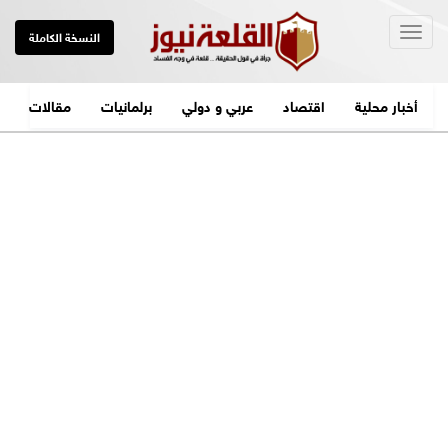
Togg
النسخة الكاملة
navig
أخبار محلية
اقتصاد
عربي و دولي
برلمانيات
مقالات