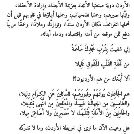
الأردن دولة صنعتها الأمجاد بعزيمة الأجداد وإرادة الأحفاد،
وثبّتها صبرهم، وحمتها تضحياتهم، وحملها أبناؤها في قلوبهم قبل أن
تحملها الخرائط. فكان الأردن سندًا، وتوازنًا، وملاذًا، وعمقًا عربيًا
دفع ثمن موقعه من أمنه واقتصاده ودماء أبنائه.
إني شفيتُ بِقُرْبِ مَجْدِكَ سَاعَـةً
من لَهْفَةِ القَلْبِ المَشُوقِ غَلِيلا
ألا أُبلّغك من هم الأردنيون؟!
هم الجَاعِلون بُيوتَـهُمْ وقُبورَهُـمْ، للسَّائِلينَ عَنِ الكِـرَامِ دِلِيلا،
والطَّامِسِينَ من الجهالَـةِ غَيْهَبَـاً، والمُطْلِعِينَ مِنَ النُّهَـى قِنْدِيلا،
والحَامِلِينَ مِنَ الأَمَانَةِ ثِقْلَـهَـا، لا مُصْعِرِينَ ولا أَصَاغِرَ مِيلا.
هل وعيت الآن ما نرى في خريطة الأردن، وما لا تدركه