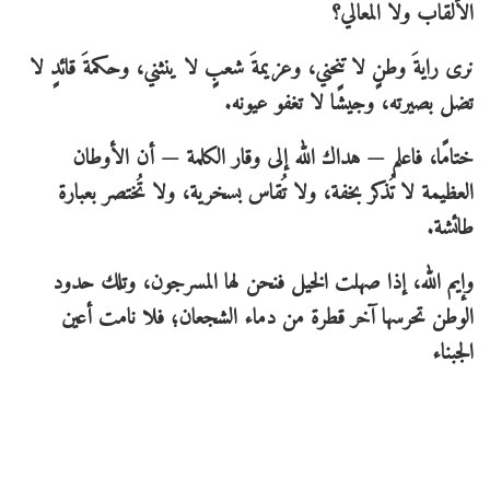
الألقاب ولا المعالي؟
نرى رايةَ وطنٍ لا تنحني، وعزيمةَ شعبٍ لا ينثني، وحكمةَ قائدٍ لا
تضل بصيرته، وجيشًا لا تغفو عيونه.
ختامًا، فاعلم — هداك الله إلى وقار الكلمة — أن الأوطان
العظيمة لا تُذكر بخفة، ولا تُقاس بسخرية، ولا تُختصر بعبارة
طائشة.
وإيم الله، إذا صهلت الخيل فنحن لها المسرجون، وتلك حدود
الوطن تحرسها آخر قطرة من دماء الشجعان؛ فلا نامت أعين
الجبناء