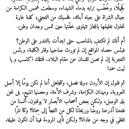
فَجِيلًا، وخُضّب ترابه بدماء الشهداء، وسطعت شمس الكرامة من
جبال الشراة على جباه أبنائه. فحسبك من التجني؛ كلمة عابرة
تحاول تغليفها بالمجاز تتهاوى خفّتها حين تمس وجدان وطن.
أم أنك لم تكتفِ بالمناصب حتى ابتدأت بالتندر على الوطن؟
فبئس حصاد المواقع إن لم تورث صاحبها وقار الكلمة، وبئس
التجربة إن لم تصن اللسان عن مقام البلاد. فمثلك اكتسب و يا
ليت حمد!
ثم تقول إن الأردن دولة فصل، وتتجاهل أننا لم نكن يومًا إلا أصل
العروبة، وميدان الكرامة، وشرف الأمة، وحصنها المنيع. بل نحن
بلد الوصل، ولكن بعض أصحاب الأبصار لا يوقنون. ألسنا من
فتحنا أذرعنا روضًا وريحانًا لكل من التجأ إلى حِمانا؟ وكنا نارًا
تلظى في وجه من عادانا؟ ولكن تأبى المروءة فينا أن تكون عليلة.