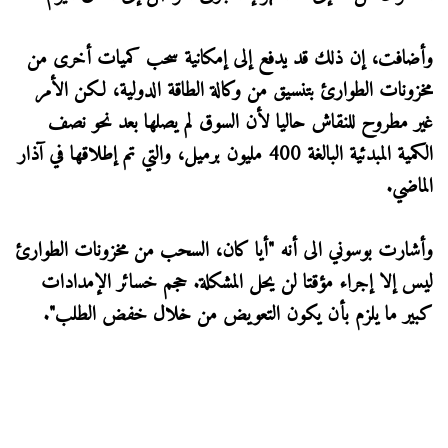
وأضافت، إن ذلك قد يدفع إلى إمكانية سحب كميات أخرى من
مخزونات الطوارئ بتنسيق من وكالة الطاقة الدولية، لكن الأمر ​
غير مطروح ​للنقاش حاليا ⁠لأن السوق لم يصلها بعد نحو نصف
الكمية المبدئية البالغة ​400 مليون برميل، والتي تم إطلاقها ​⁠في آذار
الماضي.
وأشارت بوسوني الى أنه "أيا كان، السحب من مخزونات الطوارئ
ليس إلا إجراء مؤقتا لن يحل المشكلة. ⁠حجم ​خسائر الإمدادات
كبير ما ​يلزم بأن يكون التعويض من خلال خفض الطلب".