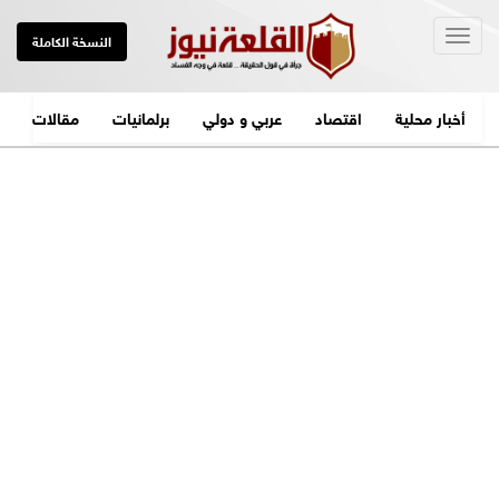
Togg
النسخة الكاملة
navig
أخبار محلية
اقتصاد
عربي و دولي
برلمانيات
مقالات