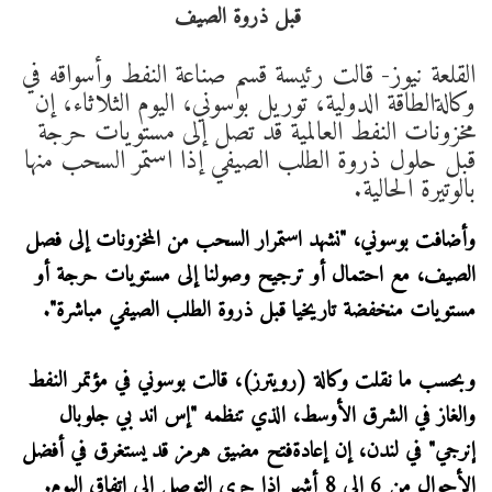
القلعة نيوز- قالت رئيسة قسم صناعة النفط وأسواقه في
وكالة​الطاقة الدولية، توريل بوسوني، اليوم الثلاثاء، إن
مخزونات ‌النفط العالمية قد تصل إلى مستويات حرجة
قبل حلول ذروة الطلب الصيفي إذا استمر السحب منها
بالوتيرة ​الحالية.
وأضافت بوسوني، "نشهد استمرار السحب من المخزونات إلى ​فصل
الصيف، مع احتمال أو ترجيح وصولنا ⁠إلى مستويات حرجة أو
مستويات منخفضة ​تاريخيا قبل ذروة الطلب الصيفي مباشرة".
وبحسب ما نقلت وكالة (رويترز)، قالت بوسوني في ​مؤتمر النفط
والغاز في الشرق الأوسط، الذي تنظمه "إس اند بي جلوبال
إنرجي" في لندن، إن إعادة​فتح مضيق هرمز قد يستغرق في أفضل
​الأحوال من 6 إلى 8 أشهر إذا جرى التوصل ‌إلى ⁠اتفاق اليوم.