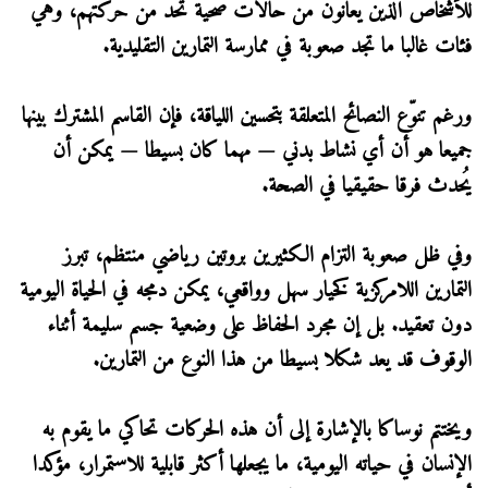
للأشخاص الذين يعانون من حالات صحية تحدّ من حركتهم، وهي
فئات غالبا ما تجد صعوبة في ممارسة التمارين التقليدية.
ورغم تنوّع النصائح المتعلقة بتحسين اللياقة، فإن القاسم المشترك بينها
جميعا هو أن أي نشاط بدني — مهما كان بسيطا — يمكن أن
يُحدث فرقا حقيقيا في الصحة.
وفي ظل صعوبة التزام الكثيرين بروتين رياضي منتظم، تبرز
التمارين اللامركزية كخيار سهل وواقعي، يمكن دمجه في الحياة اليومية
دون تعقيد. بل إن مجرد الحفاظ على وضعية جسم سليمة أثناء
الوقوف قد يعد شكلا بسيطا من هذا النوع من التمارين.
ويختتم نوساكا بالإشارة إلى أن هذه الحركات تحاكي ما يقوم به
الإنسان في حياته اليومية، ما يجعلها أكثر قابلية للاستمرار، مؤكدا