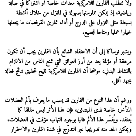
ولا تتطلب التمارين اللامركزية معدات خاصة أو اشتراكا في صالة
رياضية، إذ يمكن ممارستها بسهولة في المنزل من خلال أنشطة
بسيطة مثل النزول على الدرج أو أداء تمارين القرفصاء، ما يجعلها
خيارا عمليا ومتاحا للجميع.
ويشير نوساكا إلى أن الاعتقاد الشائع بأن التمارين يجب أن تكون
مرهقة أو مؤلمة يعد من أبرز العوائق التي تمنع الناس من الالتزام
بالنشاط البدني، موضحا أن التمارين اللامركزية تتيح تحقيق نتائج فعالة
بجهد أقل.
ورغم أن هذا النوع من التمارين قد يسبب ما يعرف بألم العضلات
المتأخر، خاصة لدى المبتدئين، فإن هذا الأثر ليس مقلقا كما
يُعتقد. ويُفسّر هذا الألم غالبا بوجود التهاب مؤقت في العضلات،
ويمكن الحد منه تدريجيا عبر التدرّج في شدة التمارين والاستمرار