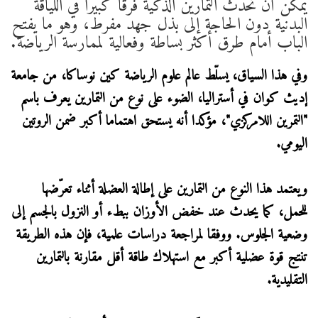
يمكن أن تُحدث التمارين الذكية فرقا كبيرا في اللياقة
البدنية دون الحاجة إلى بذل جهد مفرط، وهو ما يفتح
الباب أمام طرق أكثر بساطة وفعالية لممارسة الرياضة.
وفي هذا السياق، يسلّط عالم علوم الرياضة كين نوساكا، من جامعة
إديث كوان في أستراليا، الضوء على نوع من التمارين يعرف باسم
"التمرين اللامركزي"، مؤكدا أنه يستحق اهتماما أكبر ضمن الروتين
اليومي.
ويعتمد هذا النوع من التمارين على إطالة العضلة أثناء تعرّضها
للحمل، كما يحدث عند خفض الأوزان ببطء أو النزول بالجسم إلى
وضعية الجلوس. ووفقا لمراجعة دراسات علمية، فإن هذه الطريقة
تنتج قوة عضلية أكبر مع استهلاك طاقة أقل مقارنة بالتمارين
التقليدية.