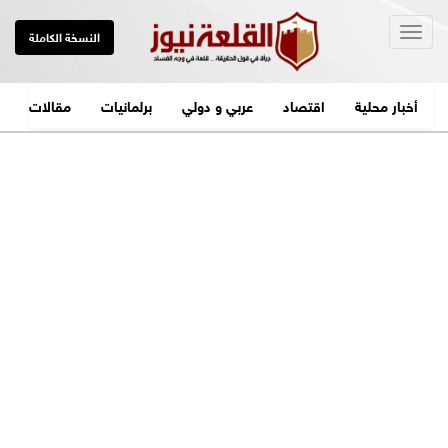
Togg
النسخة الكاملة
navig
أخبار محلية
اقتصاد
عربي و دولي
برلمانيات
مقالات