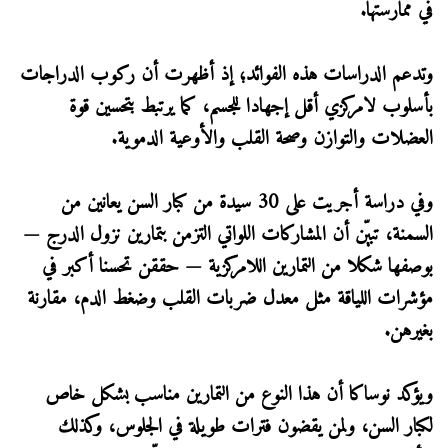
في ممارستها.
وتدعم الدراسات هذه الفوائد؛ إذ أظهرت أن ركوب الدراجات
بأسلوب لامركزي أقل إجهادا للجسم، كما يرتبط بتحسين قوة
العضلات والتوازن وصحة القلب والأوعية الدموية.
وفي دراسة أجريت على 30 سيدة من كبار السن يعانين من
السمنة، تبيّن أن المشاركات اللواتي التزمن بتمارين نزول الدرج —
بوصفها شكلا من التمارين اللامركزية — حققن تحسنا أكبر في
مؤشرات اللياقة مثل معدل ضربات القلب وضغط الدم، مقارنة
بغيرهن.
ويؤكد نوساكا أن هذا النوع من التمارين مناسب بشكل خاص
لكبار السن، ولمن يقضون فترات طويلة في الجلوس، وكذلك