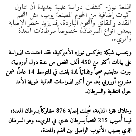
القلعة نيوز- كشفت دراسة علمية جديدة أن تناول
كميات إضافية من اللحوم المصنعة يومياً، مثل اللحم
المقدد والنقانق واللحوم الباردة، قد يزيد خطر الإصابة
ببعض أنواع السرطان، خصوصاً سرطانات المعدة
والمريء.
وبحسب شبكة «فوكس نيوز» الأميركية، فقد اعتمدت الدراسة
على بيانات أكثر من 450 ألف شخص من عدة دول أوروبية،
جرت متابعتهم صحياً وغذائياً لمدة بلغت في المتوسط 14 عاماً، ضمن
مشروع أوروبي يُعد من أكبر الدراسات العالمية طويلة الأمد
حول التغذية والسرطان.
وخلال فترة المتابعة، سُجلت إصابة 876 مشاركاً بسرطان المعدة،
فيما أُصيب 215 شخصاً بسرطان غدي في المريء، وهو السرطان
الذي يصيب الأنبوب الواصل بين الفم والمعدة.