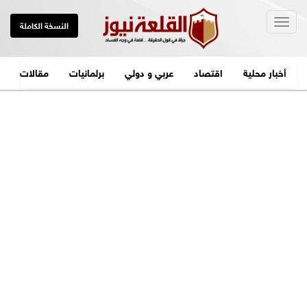
Togg
النسخة الكاملة
navig
أخبار محلية
اقتصاد
عربي و دولي
برلمانيات
مقالات