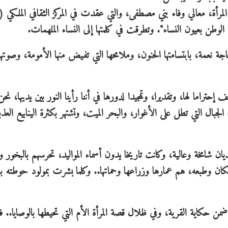
 المرأة، معالي وفاء بني مصطفى، والتي عقدت في المركز الثقافي الملكي (ا
ة نعمة، بابتسامتها الحنون، وملامحها التي تفيض منها الأمومة، وصوتها
حتراما لها، وتقديرا، وتمجيدا لدورها في أننا رأينا النور بين يديها، نحن
لجبال التي تطل على الأغوار، والبحر الميت، وتشتهر بكثرة الينابيع العذب
ن شامخة وعالية، وكانت تاريخا يدون أسماء المواليد، تحرسهم بالبخور وا
لمكان وطبعه، هم عمارها وزراعها وحماتها.. وكلما بشرت بمولود حوطته ب
 حكاية القرية، وفي ظلال قصة المرأة الأم التي تحيطها بالوصايا.. فا