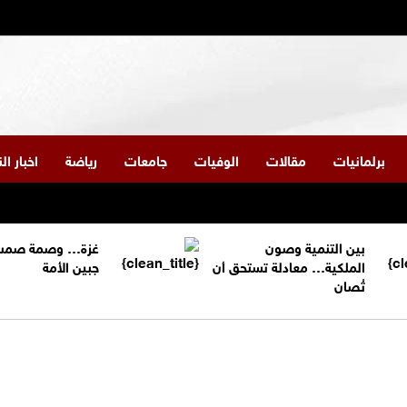
برلمانيات
مقالات
الوفيات
جامعات
رياضة
اخبار ا
بين التنمية وصون
غزة… وصمة صمت
الملكية… معادلة تستحق أن
جبين الأمة
تُصان