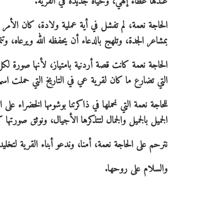
عندها عطاء إلهي، وحياة جديدة في القرية.
الحاجة نعمة، لم تفشل في أية عملية ولادة، كان الأمر ي
بمشاعر الجدة، وتلهج بالدعاء أن يحفظه الله ويرعاه، وت
الحاجة نعمة كانت قصة أردنية بامتياز، لأنها صورة ل
التي تضارع ما كان لقرية عي في التاريخ التي حملت ا
للحاجة نعمة التي نحملها في ذاكرتنا بوشومها الخضراء على
الجميل بالجميل والجمال لتتذكرها الأجيال، ونوثق صورتها 
نترحم على الحاجة نعمة، أمنا، وندعو أبناء القرية لتخلي
والسلام على روحها.