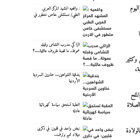
ليوم
: واقعيه المشهد المركز العربي
الطبي/ مستشفى خاص متطور في
الاردن
الزاكي مدرب النشامى وقبله
عموتة.. ما قصة ظروف عائلية....؟
 وكثير
ة،
بندقية الشواهين... عناوين السردية
الأردنية
لملح
الصلاة
العقبة تستحق سياسة كهربائية
عادلة
نبض واحد في قلبين: في ذكرى
لولادة
ميلاد تميم وترف..