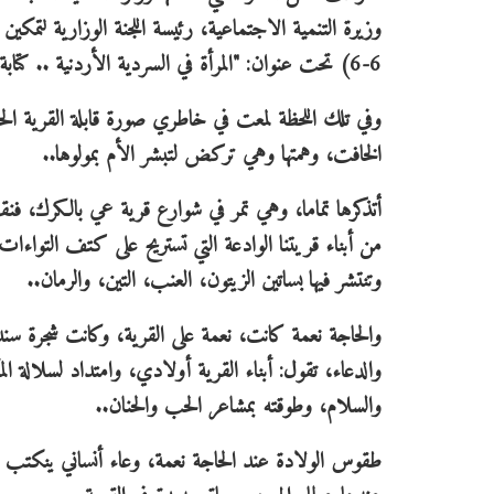
وزيرة التنمية الاجتماعية، رئيسة اللجنة الوزارية لتمكين
6-6) تحت عنوان: "المرأة في السردية الأردنية .. كتابة الوطن بعيون النساء". وتطرقت في كلمتها إلى النساء الملهمات.
وفي تلك اللحظة لمعت في خاطري صورة قابلة القرية الحاج
الخافت، وهمتها وهي تركض لتبشر الأم بمولوها..
أتذكرها تماما، وهي تمر في شوارع قرية عي بالكرك، فنقف إ
من أبناء قريتنا الوادعة التي تستريح على كتف التواءات ا
وتنتشر فيها بساتين الزيتون، العنب، التين، والرمان..
والحاجة نعمة كانت، نعمة على القرية، وكانت شجرة سنديا
والدعاء، تقول: أبناء القرية أولادي، وامتداد لسلالة ا
والسلام، وطوقته بمشاعر الحب والحنان..
طقوس الولادة عند الحاجة نعمة، وعاء أنساني ينكتب ضمن