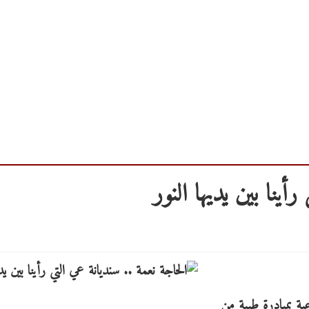
أينا بين يديها النور
ية بمبادرة طيبة من