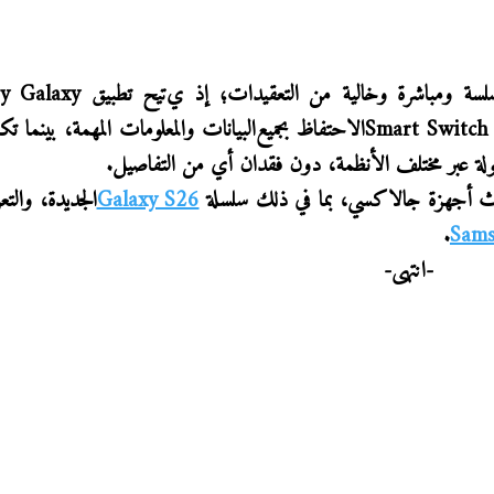
لسة ومباشرة وخالية من التعقيدات؛ إذ
ي
تيح
تطبيق
y Galaxy
Smart Switch
الاحتفاظ
بجميع
البيانات والمعلومات المهمة،
بينما
تكف
هولة عبر مختلف الأنظمة، دون فقدان أي من التفاصيل
.
دث
أجهزة جالاكسي
، بما في ذلك سلسلة
Galaxy S26
الجديدة، والتع
.
Sams
-انتهى-