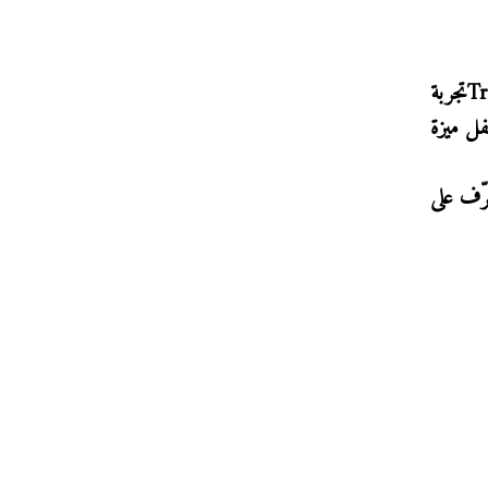
Tr
تجربة
ل ميزة
رّف على