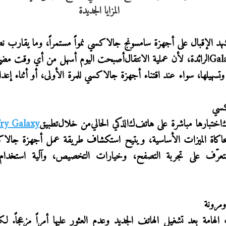
د الإقبال على أجهزة سامسونج جالاكسي نمواً مستمراً،
و
ما يقارب 
Gal
الرائدة، لأن عملية
الانتقال
أصبحت اليوم أسهل من أي وقت مض
وتسهيلها
، سواء عند
اقتناء
أجهزة
جالاكسي
للمرة الأولى، أو أثناء إعدا
سي
اختبارها مباشرة على هاتف
ك
الذكي الحالي
من خلال
تطبيق
ry Galaxy
حاكاة الميزات الأساسية،
ويتيح
استكشاف طريقة عمل أجهزة
جالا
 للتعرّف على تجربة التصفح، وخيارات التخصيص، وآلية استخدام
ومرونة
ت الهامة بعد تشغيل الهاتف الجديد
وعدم العثور عليها أمراً مزعجاً
.
لك