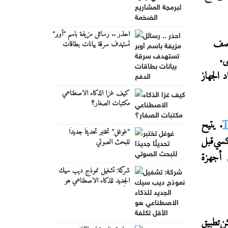
احذر .. رسائل مزيفة باسم "أوبر"
نصف
تستهدف سرقة بيانات بطاقات
الدفع
ى
.
د الجهاز
كيف غزا الذكاء الاصطناعي
مكتبات الصغار؟
T
. يتيح
"غوغل" تختبر تحديثًا جديدًا
كسي
قبل
للبحث الصوتي
 أجهزة
شركة: تشغيل نموذج ديب سيك
الجديد للذكاء الاصطناعي هو
الأقل تكلفة
ن
تطبيق