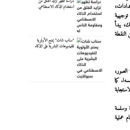
دراسة تظهر تزايد القلق من
عدادات،
استخدام الذكاء الاصطناعي
ومقاومة الناس له
توجيهية
ك، يبدأ
 النقطة
"سناب شات" يمنح الأولوية
للفيديوهات البشرية على الذكاء
الاصطناعي في "سبوتلايت"
 الصور،
سه
ا
. كما
استجابة
ة وسلسة
ام عملية