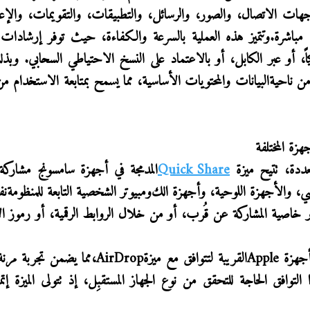
هات الاتصال، والصور، والرسائل، والتطبيقات، والتقويمات، والإ
 مباشرة.
وتتميز هذه العملية بالسرعة والكفاءة، حيث توفر إرشادات 
،
أو عبر الكابل، أو بالاعتماد على النسخ الاحتياطي السحابي. وبذل
 من ناحية
البيانات والمحتويات الأساسية، مما يسمح بمتابعة الاستخدام من
زة المختلفة
ددة، تتيح ميزة
Quick Share
المدمجة في أجهزة سامسونج مشاركة
ي
، والأجهزة اللوحية، وأجهزة الك
و
مبيوتر الشخصية التابعة
للمنظومة
نف
ر خاصية المشاركة عن قُرب، أو من خلال الروابط الرقمية، أو رموز ال
أجهزة
Apple
القريبة لتتوافق مع ميزة
AirDrop
،
مما يضمن تجربة مرن
 التوافق الحاجة للتحقق من نوع الجهاز المستقبِل، إذ تتولى الميزة إتم