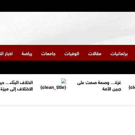
برلمانيات
مقالات
الوفيات
جامعات
رياضة
اخبار ا
غزة… وصمة صمت على
الخلاف البنّاء… حي
جبين الأمة
الاختلاف إلى ميز