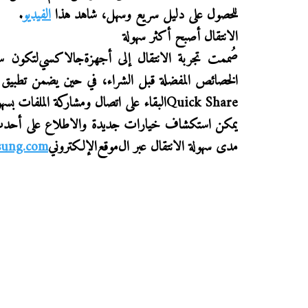
للحصول على دليل سريع وسهل، شاهد هذا
الفيديو
.
الانتقال أصبح
أكثر سهولة
صُممت تجربة الانتقال إلى أجهزة
جالاكسي
لتكون س
الخصائص المفضلة قبل الشراء، في حين يضمن
تطبيق
Quick Share
البقاء على اتصال ومشاركة الملفات بس
يمكن استكشاف خيارات جديدة
و
الاطلاع على أح
مدى سهولة الانتقال عبر
ال
موقع
الإلكتروني
ung.com