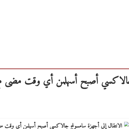
 جالاكسي أصبح أسهلمن أي وقت مضى م