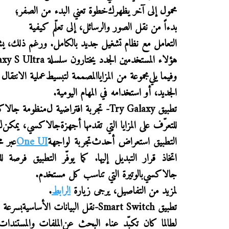
محمول إلى آخر
يظهر
ك
خطوة تعني البدء من الصفر؛
بدءاً من نقل الصور والرسائل، إلى تعلّم كيفية
التعامل مع نظام تشغيل جديد بالكامل. ورغم ذلك، يشه
هؤلاء
المستخدمين الجدد
يختارون
سلسلة
axy S Ultra
وفيما يلي
مجموعة من
المزايا
المصممة
لتبسيط
عملية الانتقال
الجديد، أو استخدامه في المهام اليومية
.
تطبيق
Try Galaxy
-
تجربة
افتراضية ل
منظومة
جالاك
للتعرّف على المزايا التي تقدمها أجهزة
جالاكسي
، يمكن
ك
التطبيق
استعراض أحدث
تجربة لواجهة
One UI
عبر م
اتخاذ قرار
التبديل إليها
. كما يوفّر التطبيق فرصة
جالاكسي
بالوتيرة التي تناسب كل مستخدم
.
لمزيد من التفاصيل، يرجى زيارة
الرابط
.
تطبيق
Smart Switch
-
نقل البيانات الأساسية
بسرعة 
لطالما كان تكبّد عناء البحث عن
الملفات والمستندا