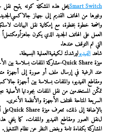
Smart Switch
يحل هذه المشكلة كونه يتيح
نقل ج
وغيرها من الهاتف القديم إلى جهاز
جالاكسي
الجديد
واضحة خطوة بخطوة، مع إمكانية نقل البيانات لاسلكياً
العمل على الهاتف الجديد
الذي يكون جاهزاً
ومكتمل
اً
التي تم التوقف عندها
.
شاهد
الفيديو
ليرشدك
لكيفية
العملية البسيطة
.
ميزة
Quick Share
-
مشاركة الملفات بسلاسة بين الأجه
عند الرغبة في إرسال ملف أو صورة إلى أجهزة متع
ومقاطع الفيديو، والملفات بسلاسة بين
أجهزة جالاكس
تمكّن المستخدمين من نقل الملفات بجودتها الأصلية عب
السريعة المتاحة لمختلف الأجهزة والأنظمة الأخرى
.
بالإضافة إلى ذلك، تتعرف ميزة
Quick Share
على 
ل
نقل
ا
لصور ومقاطع الفيديو والملفات.
كما
يلغي هذا
المشاركة بكفاءة تامة وبغض النظر عن نظام التشغيل
.