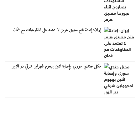
إيران: إعادة فتح مضيق هرمز لا تعتمد على المفاوضات مع عُمان
مقتل جندي سوري وإصابة اثنين بهجوم لمجهولين شرقي دير الزور