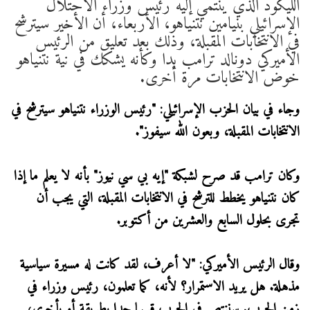
الليكود الذي ينتمي إليه رئيس وزراء الاحتلال
الإسرائيلي بنيامين نتنياهو، الأربعاء، أن الأخير سيترشح
في الانتخابات المقبلة، وذلك بعد تعليق من الرئيس
الأميركي دونالد ترامب بدا وكأنه يشكك في نية نتنياهو
خوض الانتخابات مرة أخرى.
وجاء في بيان الحزب الإسرائيلي: "رئيس الوزراء نتنياهو سيترشح في
الانتخابات المقبلة، وبعون الله سيفوز".
وكان ترامب قد صرح لشبكة "إيه بي سي نيوز" بأنه لا يعلم ما إذا
كان نتنياهو يخطط للترشح في الانتخابات المقبلة، التي يجب أن
تجرى بحلول السابع والعشرين من أكتوبر.
وقال الرئيس الأميركي: "لا أعرف، لقد كانت له مسيرة سياسية
مذهلة. هل يريد الاستمرار؟ لأنه، كما تعلمون، رئيس وزراء في
زمن الحرب. سننتصر في الحرب قريبا جدا بطريقة أو بأخرى،