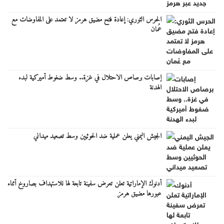
الحرس الثوري: إعادة فتح مضيق هرمز لا تعتمد على المفاوضات مع
عُمان
إصابات برصاص الاحتلال في غزة.. وسط ضغوط أميركية لبدء
الهدنة
الجيش اليمني يعلن عملية ضد الحوثيين وسط تصعيد ميداني
أدنوك الإماراتية تعلن تعرض سفينة تابعة لها للاستهداف بصاروخ أثناء
عبورها مضيق هرمز