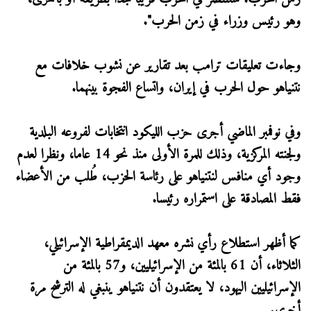
وهو رئيس وزراء في زمن الحرب".
وجاءت تعليقات ترامب بعد تقارير عن نشوب خلافات مع
نتنياهو حول الحرب في إيران، واتساع الفجوة بينهما.
وفي نوفمبر الماضي أجرى حزب الليكود انتخابات لفروعه البلدية
ولجنته المركزية، وذلك للمرة الأولى منذ نحو 14 عاما، ونظرا لعدم
وجود أي منافس لنتنياهو على رئاسة الحزب، طُلب من الأعضاء
فقط المصادقة على استمراره رئيسا.
كما أظهر استطلاع رأي نشره معهد الديمقراطية الإسرائيلي،
الثلاثاء، أن 61 بالمئة من الإسرائيليين، و57 بالمئة من
الإسرائيليين اليهود، لا يعتقدون أن نتنياهو ينبغي له الترشح مرة
أخرى.