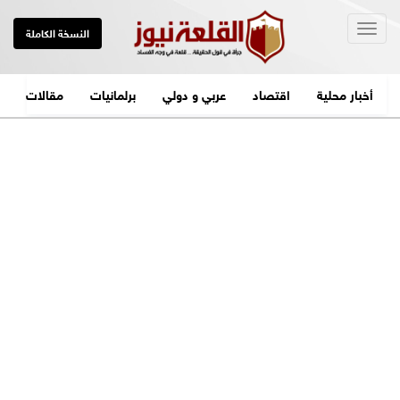
Togg
النسخة الكاملة
navig
أخبار محلية
اقتصاد
عربي و دولي
برلمانيات
مقالات