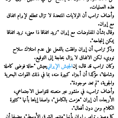
هذه العمليات.
وأضاف ترامب أن الولايات المتحدة لا تزال تتطلع لإبرام اتفاق
مع إيران.
وقال بشأن المفاوضات مع إيران "نريد اتفاقا ذا معنى، نريد اتفاقا
يمكن إنجاحه".
وذكر ترامب أن إيران وافقت بالفعل على عدم امتلاك سلاح
نووي، لكن الاتفاق لا يزال بحاجة إلى التوقيع.
وكان ترامب قد قال، إن
الجيش الإيراني
يعيش "حالة فوضى كاملة
وشاملة"، مؤكدا أن أجزاء كبيرة منه، بما في ذلك القوات البحرية
والجوية، "لم تعد موجودة".
وأضاف ترامب، في منشور عبر منصته للتواصل الاجتماعي،
الأربعاء، أن إيران "هزمت بالكامل"، واصفا إياها بأنها "كثيرة
الكلام ومن دون أفعال".
كما وصف ترامب إيران بأنها "متنمر الشرق الأوسط"، مضيفا أن