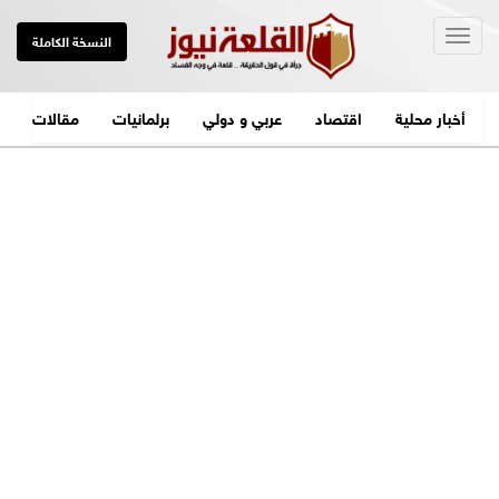
Togg
النسخة الكاملة
navig
أخبار محلية
اقتصاد
عربي و دولي
برلمانيات
مقالات