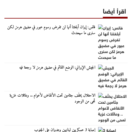
اقرأ أيضا
فانس: إيران أبلغتنا أنها لن تفرض رسوم عبور في مضيق هرمز لكن
سنرى ما سيحدث
الجيش الإيراني: الوضع القائم في مضيق هرمز لا رجعة فيه
الاحتلال يخلّف جثامين تحت الأنقاض لأعوام .. وعائلات غزية
تمحى من الوجود
إصابة 3 عسكريين لبنانيين وعدوان على الجنوب