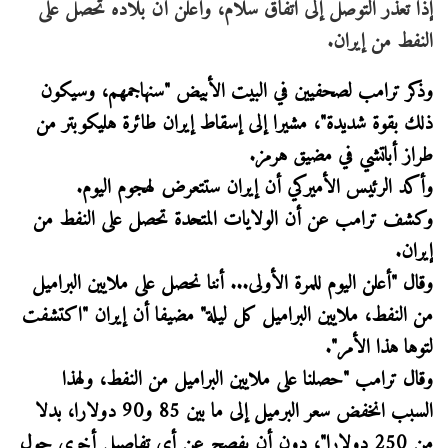
إذا تعذر التوصل إلى اتفاق سلام، وأعلن أن بلاده تحصل على
النفط من إيران.
وذكر ترامب لصحفيين في البيت الأبيض "سنهاجمهم، وسيكون
ذلك بقوة شديدة"، مشيرا إلى إسقاط إيران طائرة هليكوبتر من
طراز أباتشي في مضيق هرمز.
وأكد الرئيس الأميركي أن إيران ستتعرض لهجوم اليوم.
وكشف ترامب عن أن الولايات المتحدة تحصل على النفط من
إيران.
وقال "أعلن اليوم للمرة الأولى... أننا نحصل على ملايين البراميل
من النفط، ملايين البراميل كل ليلة" مضيفا أن إيران "اكتشفت
لتوها هذا الأمر".
وقال ترامب "حصلنا على ملايين البراميل من النفط، ولهذا
السبب انخفض سعر البرميل إلى ما بين 85 و90 دولارا، بدلا
من 250 دولارا"، دون أن يفصح عن أي تفاصيل أخرى حول