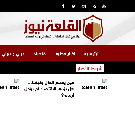
الرئيسية
أخبار محلية
اقتصاد
عربي و دولي
شريط الأخبار
حين يصبح المال رخيصًا…
هل يزدهر الاقتصاد أم يؤجل
أزماته؟