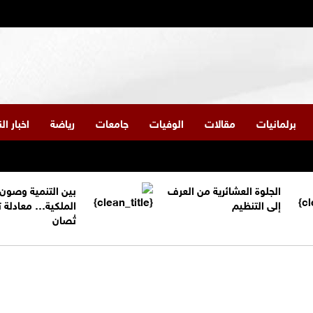
برلمانيات
مقالات
الوفيات
جامعات
رياضة
اخبار ا
الجلوة العشائرية من العرف
بين التنمية وصون
إلى التنظيم
الملكية… معادلة 
تُصان