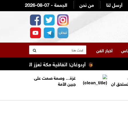
أرسل لنا
من نحن
2026-08-07 - الجمعة
لناس
أخبار الفن
أردوغان: اتفاقية مكة تعزز التعاون الأمني ولا 
غزة… وصمة صمت على
تستحق أن
جبين الأمة