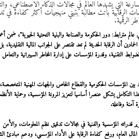
ارعة التي يشهدها العالم في مجالات الذكاء الاصطناعي، وال
سسات الرقابية باتت مطالبة بتبني منهجيات أكثر كفاءة في تد
ر الرقمية.
الم مترابط: دور الحكومة والصناعة والبنية التحتية الحيوية"، ضمن أعم
ISACA MENA Conference، أوضح الحمادين أن الرقابة الحديثة لم تعد تقتصر على الجوانب المالية التقليدية، بل
وابط التقنية، وقدرة المؤسسات على إدارة المخاطر السيبرانية والتعامل 
هود بين المؤسسات الحكومية والقطاع الخاص والجهات المهنية المتخصصة، 
 هذا التكامل يشكل عنصرا أساسيا لتعزيز المرونة المؤسسية، وحماية الأنظم
 آمنة وفاعلة.
وير قدراته المؤسسية والفنية في مجالات تدقيق نظم المعلومات، والأمن
اية المال العام، ورفع كفاءة الرقابة على الأداء المؤسسي، ودعم مبادئ الش