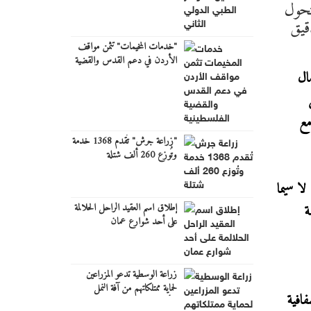
تحول
قيق
"خدمات المخيمات" تثمن مواقف
الأردن في دعم القدس والقضية
الفلسطينية
ال
مع
"زراعة جرش" تُقدم 1368 خدمة
وتُوزع 260 ألف شتلة
لا سيما
إطلاق اسم العقيد الراحل الحلالمة
ة
على أحد شوارع عمان
زراعة الوسطية تدعو المزراعين
لحماية ممتلكاتهم من آفة النمل
فافية
الأبيض