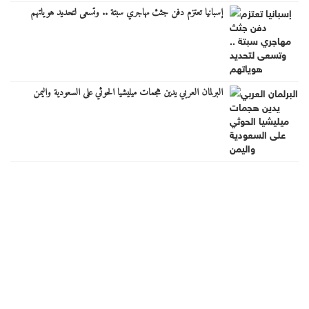
إسبانيا تعتزم دفن جثث مهاجري سبتة .. وتسعى لتحديد هوياتهم
البرلمان العربي يدين هجمات ميليشيا الحوثي على السعودية واليمن