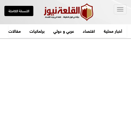
Togg
النسخة الكاملة
navig
أخبار محلية
اقتصاد
عربي و دولي
برلمانيات
مقالات