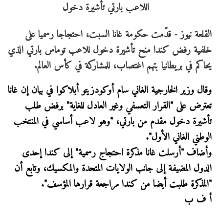
القلعة نيوز - قدّمت حكومة غانا السبت، احتجاجا رسميا على
خلفية رفض كندا منح تأشيرة دخول للاعب توماس بارتي الذي
يحاكم في بريطانيا بتهم اغتصاب، للمشاركة في كأس العالم.
وقال وزير الخارجية الغاني سام أوكودزيتو أبلاكوا في بيان إن غانا
تعترض على "القرار التعسفي وغير العادل للغاية" برفض طلب
تأشيرة دخول مقدم من بارتي، "وهو لاعب أساسي في المنتخب
الوطني الغاني الأول".
وأضاف "أرسلت غانا مذكرة احتجاج رسمية" إلى كندا إحدى
الدول المضيفة إلى جانب الولايات المتحدة والمكسيك، وتابع أن
"المذكرة طلبت أيضا من كندا مراجعة قرارها المؤسف".
أ ف ب