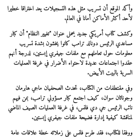
وأكد الموقع أن تسريب مثل هذه التسجيلات يعد اختراقا خطيرا
لأحد أكثر الأماكن أمانا في العالم.
وكشف كتاب أمريكي جديد يحمل عنوان "تغيير النظام" أن كبار
مساعدي الرئيس دونالد ترامب كانوا يخشون بشدة تسريب
معلومات حول تعاملهم مع ملفات جيفري إبستين، لدرجة أنهم
عقدوا اجتماعات عديدة لاحتواء الأضرار في غرفة العمليات
السرية بالبيت الأبيض.
وفي مقتطفات من الكتاب، تحدث الصحفيان ماجي هابرمان
وجوناثان سوان، كيف اجتمع كبار مسؤولي ترامب، بمن فيهم
نائب الرئيس جي دي فانس، في غرفة العمليات الصيف الماضي
لمناقشة كيفية إدارة فضيحة ملفات جيفري إبستين.
ووفقا للكتاب، فقد طرح فانس على زملائه خطة علاقات عامة