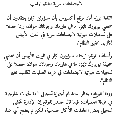
القلعة نيوز- أفاد موقع أكسيوس بأن مسؤولين كبارا يعتقدون أن
صحفيي نيويورك تايمز، ماغي هابرمان وجوناثان سوان، ربما حصلا
على تسجيلات صوتية لاجتماعات سرية في البيت الأبيض
لكتابهما "تغيير النظام".
وأضاف الموقع: "يعتقد مسؤولون كبار في البيت الأبيض أن صحفيي
صحيفة نيويورك تايمز، ماغي هابرمان وجوناثان سوان، حصلا على
تسجيلات صوتية لاجتماعات في غرفة العمليات لكتابهما تغيير
النظام".
ووفقا للموقع، يحظر استخدام أجهزة تسجيل تابعة لجهات خارجية
في غرفة العمليات، فيما قال مصدر للموقع إن الإدارة تخشى
تسجيل بعض المحادثات الأكثر حساسية، لكن لم يتضح أي منها.