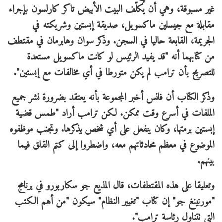
غير مسبوقة، وهي أن يُكلّف البيت الأبيض تاكر كارلسون بإجراء
مقابلة مع جيسلين ماكسويل، صديقة إبستين وشريكته في
الجريمة، القابعة حاليا في السجن. وذكر سوان وهابرمان في مقتطف
من كتابهما أنه "قد يفيد الرئيس لو كانت ماكسويل مستعدة
للتصريح بأن ترامب لم يكن متورطا في أي مخالفات مع إبستين".
وذكر الكتاب أن فانس أخبر المجموعة بأنه يعتقد بضرورة نشر جميع
الملفات في أسرع وقت ممكن. لكن ترامب أراد "طمس قضية
إبستين برمتها، وكان ينفعل على أي شخص يذكرها. وتجنب موظفوه
الموضوع في معظم محادثاتهم معه، واضطروا إلى كتم القلق فيما
بينهم.
وتعليقا على هذه المقتطفات، قال المذيع جو سكاربورو في برنامج
"مورنينغ جو" إن كتاب "تغيير النظام" سيكون "من أهم الكتب
التي تتناول رئاسة ترامب".