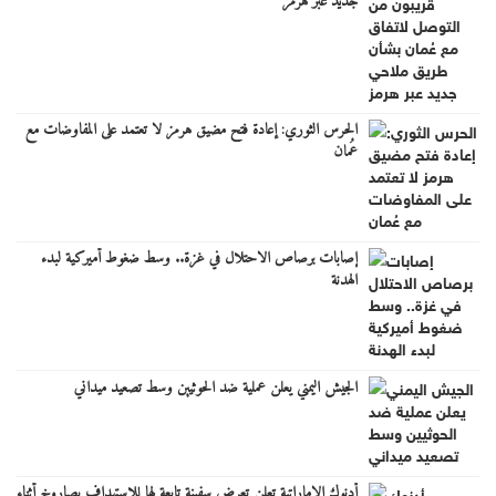
جديد عبر هرمز
الحرس الثوري: إعادة فتح مضيق هرمز لا تعتمد على المفاوضات مع
عُمان
إصابات برصاص الاحتلال في غزة.. وسط ضغوط أميركية لبدء
الهدنة
الجيش اليمني يعلن عملية ضد الحوثيين وسط تصعيد ميداني
أدنوك الإماراتية تعلن تعرض سفينة تابعة لها للاستهداف بصاروخ أثناء