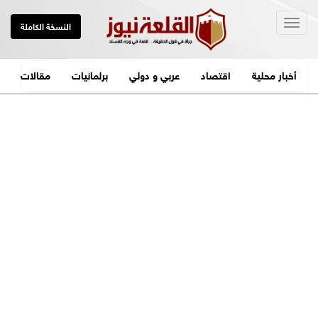
Togg
النسخة الكاملة
navig
أخبار محلية
اقتصاد
عربي و دولي
برلمانيات
مقالات