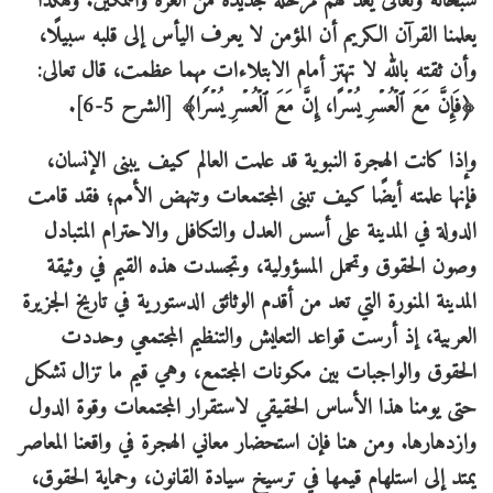
سبحانه وتعالى يعد لهم مرحلة جديدة من العزة والتمكين. وهكذا
يعلمنا القرآن الكريم أن المؤمن لا يعرف اليأس إلى قلبه سبيلًا،
وأن ثقته بالله لا تهتز أمام الابتلاءات مهما عظمت، قال تعالى:
﴿فَإِنَّ مَعَ ٱلۡعُسۡرِ یُسۡرًا، إِنَّ مَعَ ٱلۡعُسۡرِ یُسۡرࣰا﴾ [الشرح 5-6].
وإذا كانت الهجرة النبوية قد علمت العالم كيف يبنى الإنسان،
فإنها علمته أيضًا كيف تبنى المجتمعات وتنهض الأمم؛ فقد قامت
الدولة في المدينة على أسس العدل والتكافل والاحترام المتبادل
وصون الحقوق وتحمل المسؤولية، وتجسدت هذه القيم في وثيقة
المدينة المنورة التي تعد من أقدم الوثائق الدستورية في تاريخ الجزيرة
العربية، إذ أرست قواعد التعايش والتنظيم المجتمعي وحددت
الحقوق والواجبات بين مكونات المجتمع، وهي قيم ما تزال تشكل
حتى يومنا هذا الأساس الحقيقي لاستقرار المجتمعات وقوة الدول
وازدهارها. ومن هنا فإن استحضار معاني الهجرة في واقعنا المعاصر
يمتد إلى استلهام قيمها في ترسيخ سيادة القانون، وحماية الحقوق،