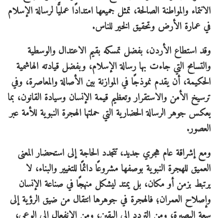
الانتماء والمواطنة الصالحة، تمثل جميعها امتدادًا عمليًّا لرسالة الإسلام
في عمارة الأرض وتحقيق الخير للناس.
وقد استطاع الأردن، بفضل تمسكه بقيم الاعتدال والوسطية
والتسامح التي جاءت بها رسالة الإسلام، وبفضل قيادته الهاشمية
الحكيمة، أن يقدم نموذجًا في الموازنة بين الأصالة والمعاصرة، وفي
ترسيخ الأمن والاستقرار وتعظيم قيمة الإنسان وسيادة القانون، بما
يعكس جوهر الرسالة الحضارية التي حملتها الهجرة النبوية للأمة عبر
العصور.
ومع إشراقة عام هجري جديد، تتجدد الحاجة إلى استحضار المعنى
العميق للهجرة النبوية بوصفها مشروعًا دائمًا للتغيير والبناء، لا
يرتبط بزمن أو مكان، بل يمتد ليشكل منهجًا في صناعة الإنسان
وإصلاح العمران؛ فالهجرة في جوهرها انتقال من ضيق الرؤية إلى
سعة البصيرة، ومن التردد إلى اليقين، ومن الانفعال إلى الوعي،