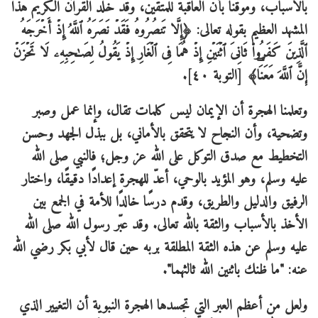
بالأسباب، وموقنًا بأن العاقبة للمتقين، وقد خلّد القرآن الكريم هذا
المشهد العظيم بقوله تعالى: ﴿إِلَّا تَنصُرُوهُ فَقَدۡ نَصَرَهُ ٱللَّهُ إِذۡ أَخۡرَجَهُ
ٱلَّذِینَ كَفَرُوا۟ ثَانِیَ ٱثۡنَیۡنِ إِذۡ هُمَا فِی ٱلۡغَارِ إِذۡ یَقُولُ لِصَـٰحِبِهِۦ لَا تَحۡزَنۡ
إِنَّ ٱللَّهَ مَعَنَاۖ﴾ [التوبة ٤٠].
وتعلمنا الهجرة أن الإيمان ليس كلمات تقال، وإنما عمل وصبر
وتضحية، وأن النجاح لا يتحقق بالأماني، بل ببذل الجهد وحسن
التخطيط مع صدق التوكل على الله عز وجل؛ فالنبي صلى الله
عليه وسلم، وهو المؤيد بالوحي، أعدّ للهجرة إعدادًا دقيقًا، واختار
الرفيق والدليل والطريق، وقدم درسًا خالدًا للأمة في الجمع بين
الأخذ بالأسباب والثقة بالله تعالى. وقد عبّر رسول الله صلى الله
عليه وسلم عن هذه الثقة المطلقة بربه حين قال لأبي بكر رضي الله
عنه: "ما ظنك باثنين الله ثالثهما".
ولعل من أعظم العبر التي تجسدها الهجرة النبوية أن التغيير الذي