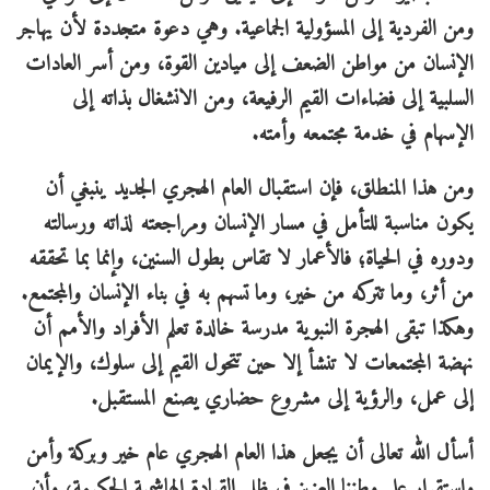
ومن الفردية إلى المسؤولية الجماعية. وهي دعوة متجددة لأن يهاجر
الإنسان من مواطن الضعف إلى ميادين القوة، ومن أسر العادات
السلبية إلى فضاءات القيم الرفيعة، ومن الانشغال بذاته إلى
الإسهام في خدمة مجتمعه وأمته.
ومن هذا المنطلق، فإن استقبال العام الهجري الجديد ينبغي أن
يكون مناسبة للتأمل في مسار الإنسان ومراجعته لذاته ورسالته
ودوره في الحياة؛ فالأعمار لا تقاس بطول السنين، وإنما بما تحققه
من أثر، وما تتركه من خير، وما تسهم به في بناء الإنسان والمجتمع.
وهكذا تبقى الهجرة النبوية مدرسة خالدة تعلم الأفراد والأمم أن
نهضة المجتمعات لا تنشأ إلا حين تتحول القيم إلى سلوك، والإيمان
إلى عمل، والرؤية إلى مشروع حضاري يصنع المستقبل.
أسأل الله تعالى أن يجعل هذا العام الهجري عام خير وبركة وأمن
واستقرار على وطننا العزيز في ظل القيادة الهاشمية الحكيمة، وأن