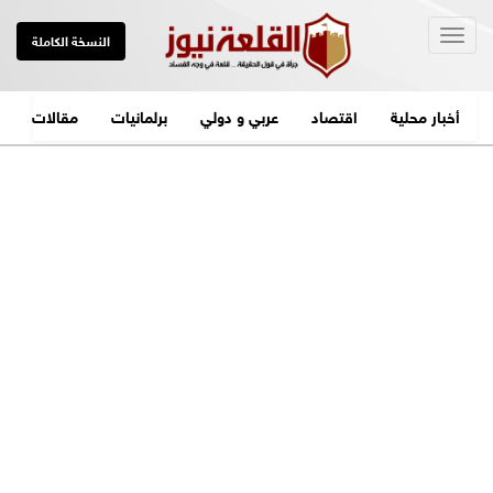
Togg
النسخة الكاملة
navig
أخبار محلية
اقتصاد
عربي و دولي
برلمانيات
مقالات