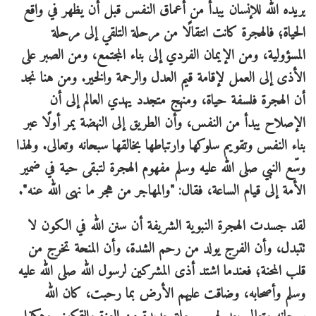
يريده الله للإنسان يبدأ من أعماق النفس قبل أن يظهر في واقع
الحياة؛ فالهجرة كانت انتقالًا من مرحلة التلقي إلى مرحلة
المسؤولية، ومن الإيمان الفردي إلى بناء المجتمع، ومن الصبر على
الأذى إلى العمل لإقامة قيم العدل والرحمة والخير. ومن هنا نجد
أن الهجرة فلسفة حياة، ومنهج متجدد يهدي العالم إلى أن
الإصلاح يبدأ من النفس، وأن الطريق إلى النهضة يمر أولًا عبر
بناء النفس وتقويم سلوكها وارتباطها بخالقها سبحانه وتعالى. ولهذا
وسّع النبي صلى الله عليه وسلم مفهوم الهجرة لتبقى حية في ضمير
الأمة إلى قيام الساعة، فقال: "والمهاجر من هجر ما نهى الله عنه".
لقد جسدت الهجرة النبوية الشريفة أن سنن الله في الكون لا
تتبدل، وأن الفرج يولد من رحم الشدة، وأن المنحة تخرج من
قلب المحنة؛ فعندما اشتد أذى المشركين لرسول الله صلى الله عليه
وسلم وأصحابه، وضاقت عليهم الأرض بما رحبت، كان الله