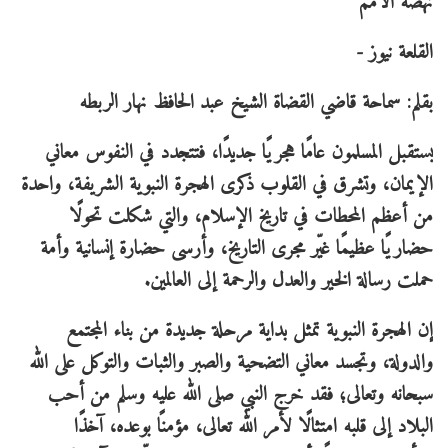
نهضة الأمم
القلعة نيوز -
بقلم: سماحة قاضي القضاة الشيخ عبد الحافظ نهار الربطه
يستقبل المسلمون عامًا هجريًا جديدًا، فتتجدد في النفوس معاني
الإيمان، وتشرق في القلوب ذكرى الهجرة النبوية الشريفة، واحدة
من أعظم المحطات في تاريخ الإسلام، والتي شكلت تحولًا
حضاريًا عظيمًا غيّر مجرى التاريخ، وأرسى حضارة إنسانية وأمة
حملت رسالة الخير والعدل والرحمة إلى العالمين.
إن الهجرة النبوية تمثل بداية مرحلة جديدة من بناء المجتمع
والدولة، وتجسد معاني التضحية والصبر والثبات والتوكل على الله
سبحانه وتعالى؛ فقد خرج النبي صلى الله عليه وسلم من أحب
البلاد إلى قلبه امتثالًا لأمر الله تعالى، مؤمنًا بوعده، آخذًا