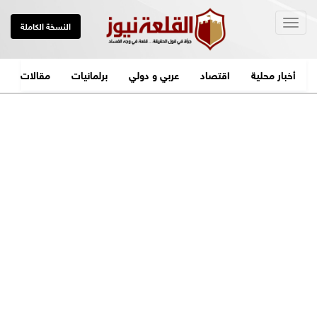
Togg
النسخة الكاملة
navig
أخبار محلية
اقتصاد
عربي و دولي
برلمانيات
مقالات