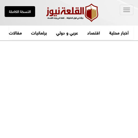
Togg
النسخة الكاملة
navig
أخبار محلية
اقتصاد
عربي و دولي
برلمانيات
مقالات