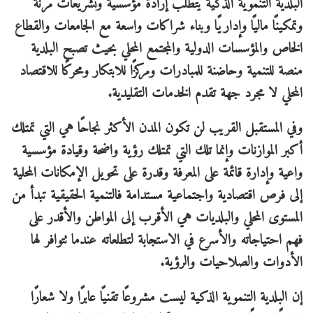
البلدية التنموية الذكية يتطلب إرادة مؤسسية وتشريعات مرنة
وتمكينًا ماليًا وإداريًا وبناء شراكات واسعة مع الجامعات والقطاع
الخاص والمؤسسات الدولية والمجتمع المحلي بحيث تصبح البلدية
منصة للتنمية وحاضنة للمبادرات ومركزًا للابتكار ومحركًا للاقتصاد
المحلي لا مجرد جهة تقدم الخدمات التقليدية.
وفي المستقبل القريب لن تكون المدن الأكثر نجاحًا هي التي تمتلك
أكبر الموازنات وإنما تلك التي تمتلك رؤية واضحة وقيادة مؤسسية
واعية وإدارة قائمة على المعرفة وقدرة على تحويل الإمكانات المحلية
إلى فرص اقتصادية واجتماعية مستدامة فالتنمية الحقيقية تبدأ من
المستوى المحلي والبلديات هي الأقرب إلى المواطن والأقدر على
فهم احتياجاته والأسرع في الاستجابة لتطلعاته عندما تتوافر لها
الأدوات والصلاحيات والرؤية.
إن البلدية التنموية الذكية ليست مشروعًا تقنيًا عابرًا ولا شعارًا