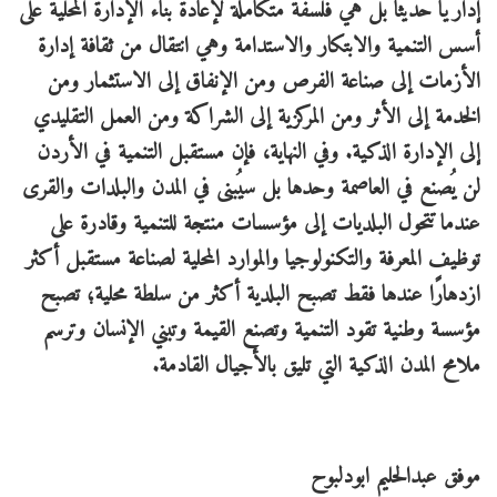
إداريًا حديثًا بل هي فلسفة متكاملة لإعادة بناء الإدارة المحلية على
أسس التنمية والابتكار والاستدامة وهي انتقال من ثقافة إدارة
الأزمات إلى صناعة الفرص ومن الإنفاق إلى الاستثمار ومن
الخدمة إلى الأثر ومن المركزية إلى الشراكة ومن العمل التقليدي
إلى الإدارة الذكية. وفي النهاية، فإن مستقبل التنمية في الأردن
لن يُصنع في العاصمة وحدها بل سيُبنى في المدن والبلدات والقرى
عندما تتحول البلديات إلى مؤسسات منتجة للتنمية وقادرة على
توظيف المعرفة والتكنولوجيا والموارد المحلية لصناعة مستقبل أكثر
ازدهارًا عندها فقط تصبح البلدية أكثر من سلطة محلية؛ تصبح
مؤسسة وطنية تقود التنمية وتصنع القيمة وتبني الإنسان وترسم
ملامح المدن الذكية التي تليق بالأجيال القادمة.
موفق عبدالحليم ابودلبوح