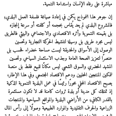
مباشرة على رفاه الإنسان واستدامة التنمية.
إن جوهر هذا النموذج يكمن في إعادة صياغة فلسفة العمل البلدي؛
فالمشروع البلدي لم يعد يُقاس بحجمه أو كلفته أو سرعة إنجازه
بل بقيمته التنموية وأثره الاقتصادي والاجتماعي والبيئي فالطريق
ليس مجرد طريق بل وسيلة لتنشيط الحركة التجارية وتحسين
الوصول إلى الأسواق والحديقة ليست مساحة خضراء فحسب بل
عنصرًا لتعزيز الصحة العامة وجذب الاستثمار السياحي وتحسين
المشهد الحضري والسوق الشعبي ليس مكانًا للبيع فقط بل منصة
لتمكين المنتجين المحليين ودعم الاقتصاد المجتمعي وفي هذا الإطار،
يصبح الاقتصاد المحلي محورًا رئيسًا في عمل البلدية التنموية الذكية
إذ تمتلك كل مدينة أو بلدة ثروات كامنة قد لا تكون مستثمرة
بالقدر الكافي؛ من الأراضي البلدية والمواقع السياحية والمنتجات
الزراعية والحرف التقليدية والموارد الطبيعية وصولًا إلى رأس المال