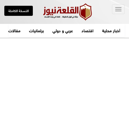
Togg
النسخة الكاملة
navig
أخبار محلية
اقتصاد
عربي و دولي
برلمانيات
مقالات