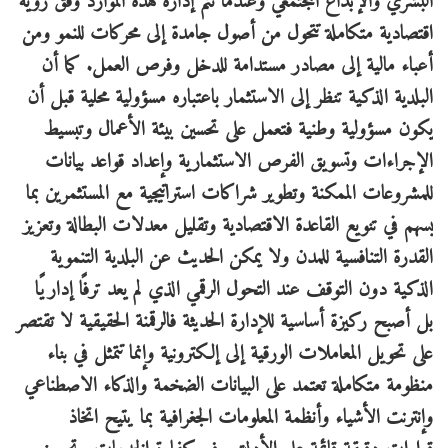
البشري والإبداع المجتمعي وعندما تتم إدارة هذه الموارد وفق رؤية
اقتصادية متكاملة تتحول من أصول جامدة إلى محركات للنمو ومن
أعباء مالية إلى مصادر مستدامة للدخل وفرص العمل. كما أن
البلدية الذكية تنظر إلى الاستثمار باعتباره مسؤولية محلية قبل أن
يكون مسؤولية وطنية فتعمل على تحسين بيئة الأعمال وتبسيط
الإجراءات وتسويق الفرص الاستثمارية وإعداد قواعد بيانات
للمشروعات الممكنة وتطوير شراكات استراتيجية مع المستثمرين بما
يسهم في تنويع القاعدة الاقتصادية وتقليل معدلات البطالة وتعزيز
القدرة التنافسية للمدن ولا يمكن الحديث عن البلدية التنموية
الذكية دون التوقف عند التحول الرقمي الذي لم يعد ترفًا إداريًا
بل أصبح ركيزة أساسية للإدارة الحديثة فالرقمنة الحقيقية لا تقتصر
على تحويل المعاملات الورقية إلى إلكترونية وإنما تتمثل في بناء
منظومة متكاملة تعتمد على البيانات الضخمة والذكاء الاصطناعي
وإنترنت الأشياء وأنظمة المعلومات الجغرافية بما يتيح اتخاذ