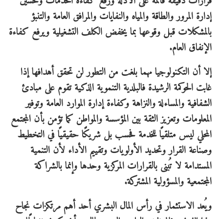
قرارات دقيقة قائمة على الأدلة ورفع كفاءة الخدمات وتحسين
إدارة المرور والطاقة والمياه والنفايات والمرافق العامة والتنبؤ
بالمشكلات قبل وقوعها بما يخفض الكلف التشغيلية ويرفع كفاءة
الإنفاق العام.
إلا أن التكنولوجيا مهما بلغت من التطور لن تحقق أهدافها إذا
غابت الحوكمة الرشيدة فالبلدية التنموية الذكية تقوم على مبادئ
الشفافية والمساءلة والنزاهة وكفاءة إدارة الموارد العامة وتوفير
المعلومات وتعزيز الثقة بين المؤسسة والمواطن كما تؤمن بأن المجتمع
المحلي ليس متلقيًا للخدمة فحسب بل شريكًا حقيقيًا في التخطيط
وصناعة القرار وتحديد الأولويات وتقييم الأداء لأن التنمية
المستدامة لا تُبنى بالقرارات المركزية وحدها وإنما بالشراكة
المجتمعية والمسؤولية المشتركة.
ويُعد الاستثمار في رأس المال البشري أحد أهم مرتكزات نجاح