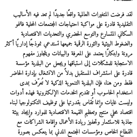
لقد فرضت المتغيرات العالمية واقعًا جديدًا لم تعد فيه الأساليب
التقليدية قادرة على مواكبة احتياجات المجتمعات المحلية فالنمو
السكاني المتسارع والتوسع الحضري والتحديات الاقتصادية
والضغوط البيئية والثورة الرقمية جميعها تستدعي نموذجًا إداريًا أكثر
مرونة وابتكارًا يعتمد على المعرفة والبيانات ويتجاوز مفهوم
الاستجابة للمشكلات إلى استباقها ويجعل من البلدية مؤسسة
قادرة على استشراف المستقبل بدلاً من الانشغال بإدارة الحاضر
فقط ومن هنا، فإن البلدية التنموية الذكية لا تُعرّف بمدى
استخدام الحاسوب أو تقديم الخدمات الإلكترونية فهذه أدوات
وليست غايات وإنما تُقاس بقدرتها على توظيف التكنولوجيا لبناء
اقتصاد محلي منتج وتعظيم القيمة الاقتصادية للموارد وإيجاد بيئة
جاذبة للاستثمار وتحفيز ريادة الأعمال وإقامة الشراكات مع
القطاع الخاص ومؤسسات المجتمع المدني بما ينعكس بصورة