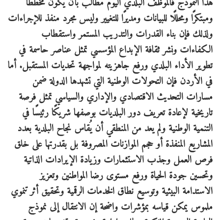
هذا النموذج فالموظف البلدي اليوم مطالب بأن يكون مخططًا
ومبتكرًا ومحللًا للبيانات ومديرًا للتغيير وليس مجرد منفذ للإجراءات
ولذلك فإن بناء القدرات والتدريب المستمر واستقطاب
الكفاءات ونشر ثقافة الإبداع المؤسسي تمثل عناصر حاسمة في
تطوير الأداء البلدي ورفع جاهزيته لمواجهة تحديات المستقبل. أما
في الأردن فإن التحولات الوطنية التي تشهدها الدولة ضمن
مسارات التحديث الاقتصادي والإداري والسياسي تمثل فرصة
تاريخية لإعادة تعريف دور البلديات بوصفها شريكًا رئيسًا في
التنمية الوطنية ولم يعد من المنطقي أن يُقاس نجاح البلدية بعدد
المشاريع المنفذة أو حجم الموازنات المصروفة بل بقدرتها على خلق
فرص العمل وجذب الاستثمارات وزيادة الإيرادات الذاتية
وتحسين جودة الحياة ورفع مستوى رضا المواطنين وتعزيز
الاستدامة البيئية وتوسيع نطاق الخدمات الرقمية وتحقيق أثر تنموي
ملموس يمكن قياسه بمؤشرات واضحة إن الانتقال إلى نموذج