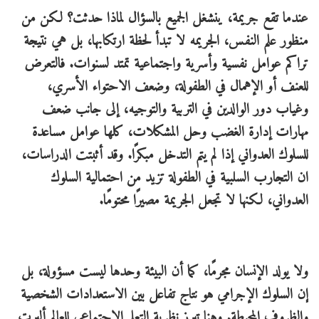
عندما تقع جريمة، ينشغل الجميع بالسؤال لماذا حدثت؟ لكن من
منظور علم النفس، الجريمه لا تبدأ لحظة ارتكابها، بل هي نتيجة
تراكم عوامل نفسية وأسرية واجتماعية تمتد لسنوات. فالتعرض
للعنف أو الإهمال في الطفولة، وضعف الاحتواء الأسري،
وغياب دور الوالدين في التربية والتوجيه، إلى جانب ضعف
مهارات إدارة الغضب وحل المشكلات، كلها عوامل مساعدة
للسلوك العدواني إذا لم يتم التدخل مبكرًا. وقد أثبتت الدراسات،
ان التجارب السلبية في الطفولة تزيد من احتمالية السلوك
العدواني، لكنها لا تجعل الجريمة مصيرًا محتومًا.
ولا يولد الإنسان مجرمًا، كما أن البيئة وحدها ليست مسؤولة، بل
إن السلوك الإجرامي هو نتاج تفاعل بين الاستعدادات الشخصية
والظروف المحيطة. وهنا تبرز نظرية التعلم الاجتماعي للعالم ألبرت