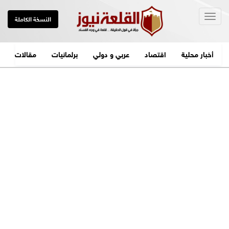
Togg
النسخة الكاملة
navig
أخبار محلية
اقتصاد
عربي و دولي
برلمانيات
مقالات