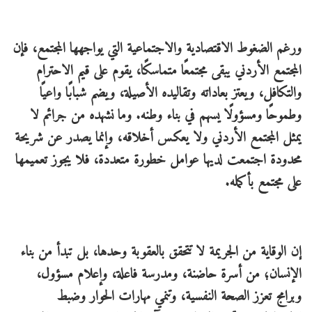
ورغم الضغوط الاقتصادية والاجتماعية التي يواجهها المجتمع، فإن
المجتمع الأردني يبقى مجتمعًا متماسكًا، يقوم على قيم الاحترام
والتكافل، ويعتز بعاداته وتقاليده الأصيلة، ويضم شبابًا واعيًا
وطموحًا ومسؤولًا يسهم في بناء وطنه. وما نشهده من جرائم لا
يمثل المجتمع الأردني ولا يعكس أخلاقه، وإنما يصدر عن شريحة
محدودة اجتمعت لديها عوامل خطورة متعددة، فلا يجوز تعميمها
على مجتمع بأكمله.
إن الوقاية من الجريمة لا تتحقق بالعقوبة وحدها، بل تبدأ من بناء
الإنسان؛ من أسرة حاضنة، ومدرسة فاعلة، وإعلام مسؤول،
وبرامج تعزز الصحة النفسية، وتنمي مهارات الحوار وضبط