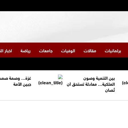
برلمانيات
مقالات
الوفيات
جامعات
رياضة
اخبار ا
بين التنمية وصون
غزة… وصمة صمت
الملكية… معادلة تستحق أن
جبين الأمة
تُصان