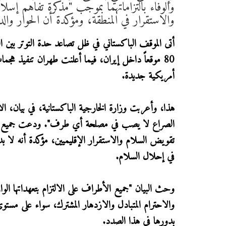
والوفاء بالتزاماتهما بموجب "مذكرة تفاهم إس
والاستقرار في المنطقة، ومؤكدة أن الحوار وال
أتى الموقف الباكستاني في ظل تصاعد حدة التوتر بين
80 موقعاً داخل إيران، فيما أعلنت طهران تنفيذ
أمريكية جديدة.
هذا، وأعربت وزارة الخارجية الباكستانية، في بيان، ال
الصراع لا يصب في مصلحة أي طرف". ودعت جميع الأط
تقويض السلام والاستقرار الإقليميين، مؤكدة أنه لا بد
في إحلال السلام.
وحث البيان "جميع الأطراف على الالتزام بتعهداتها الواردة
والاحترام المتبادل والازدهار المشترك، سواء على مست
بدورها في هذا الصدد.