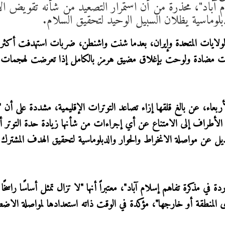
لام آباد"، محذرة من أن استمرار التصعيد من شأنه تقويض ال
دبلوماسية يظلان السبيل الوحيد لتحقيق السلام.
 الولايات المتحدة وإيران، بعدما شنت واشنطن، ضربات استهدفت أكثر
 هجمات مضادة ولوحت بإغلاق مضيق هرمز بالكامل إذا تعرضت لهجمات
أربعاء، عن بالغ قلقها إزاء تصاعد التوترات الإقليمية، مشددة على أن 
راف إلى الامتناع عن أي إجراءات من شأنها زيادة حدة التوتر أ
يل عن مواصلة الانخراط والحوار والدبلوماسية لتحقيق الهدف المشترك ا
 في مذكرة تفاهم إسلام آباد"، معتبراً أنها "لا تزال تمثل أساسًا راسخًا 
وى المنطقة أو خارجها"، مؤكدة في الوقت ذاته استعدادها لمواصلة الاض