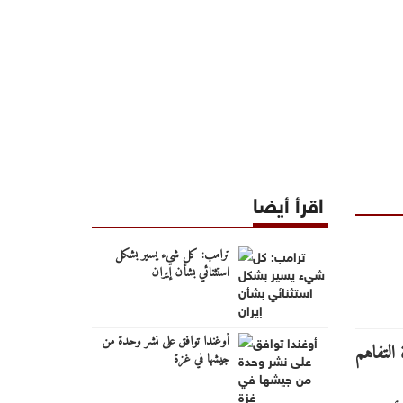
اقرأ أيضا
ترامب: كل شيء يسير بشكل
استثنائي بشأن إيران
أوغندا توافق على نشر وحدة من
جيشها في غزة