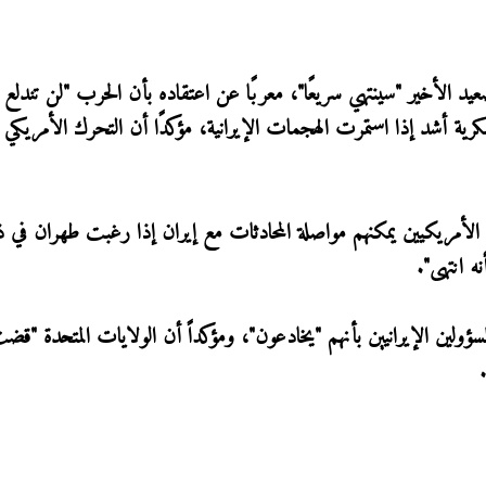
يد الأخير "سينتهي سريعًا"، معربًا عن اعتقاده بأن الحرب "لن تندلع م
ة أشد إذا استمرت الهجمات الإيرانية، مؤكدًا أن التحرك الأمريكي ج
 الأمريكيين يمكنهم مواصلة المحادثات مع إيران إذا رغبت طهران في 
ه انتهى".
لمسؤولين الإيرانيين بأنهم "يخادعون"، ومؤكداً أن الولايات المتحدة "قض