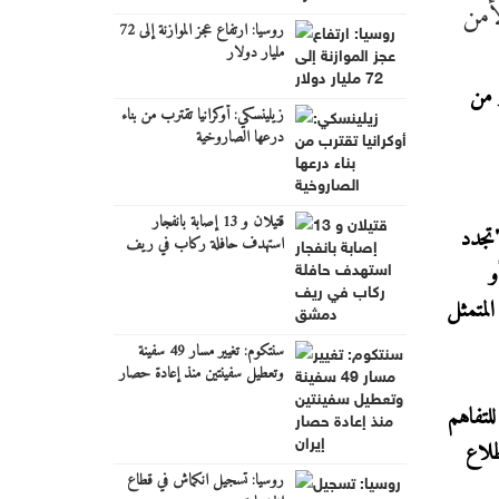
أمن
روسيا: ارتفاع عجز الموازنة إلى 72
مليار دولار
 من
زيلينسكي: أوكرانيا تقترب من بناء
درعها الصاروخية
قتيلان و 13 إصابة بانفجار
"تجدد
استهدف حافلة ركاب في ريف
دمشق
و
لمتمثل
سنتكوم: تغيير مسار 49 سفينة
وتعطيل سفينتين منذ إعادة حصار
إيران
للتفاهم
طلاع
روسيا: تسجيل انكماش في قطاع