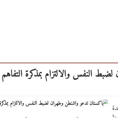
ضبط النفس والالتزام بمذكرة التفاهم
دة
س،