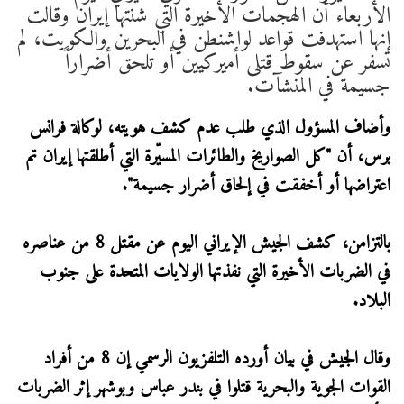
الأربعاء أن الهجمات الأخيرة التي شنتها إيران وقالت
إنها استهدفت قواعد لواشنطن في البحرين والكويت، لم
تسفر عن سقوط قتلى أميركيين أو تلحق أضراراً
جسيمة في المنشآت.
وأضاف المسؤول الذي طلب عدم كشف هويته، لوكالة فرانس
برس، أن "كل الصواريخ والطائرات المسيّرة التي أطلقتها إيران تم
اعتراضها أو أخفقت في إلحاق أضرار جسيمة".
بالتزامن، كشف الجيش الإيراني اليوم عن مقتل 8 من عناصره
في الضربات الأخيرة التي نفذتها الولايات المتحدة على جنوب
البلاد.
وقال الجيش في بيان أورده التلفزيون الرسمي إن 8 من أفراد
القوات الجوية والبحرية قتلوا في بندر عباس وبوشهر إثر الضربات