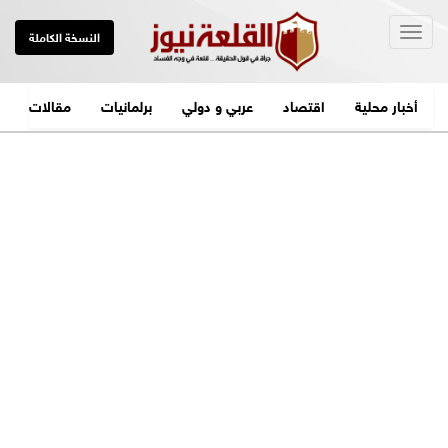
Togg
النسخة الكاملة
navig
أخبار محلية
اقتصاد
عربي و دولي
برلمانيات
مقالات