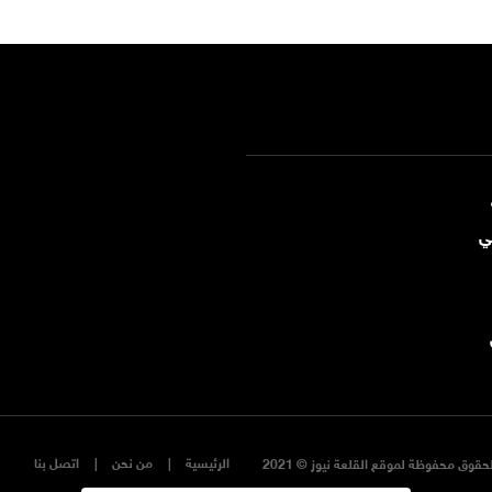
ي
الرئيسية
من نحن
اتصل بنا
حقوق محفوظة لموقع القلعة نيوز © 2021