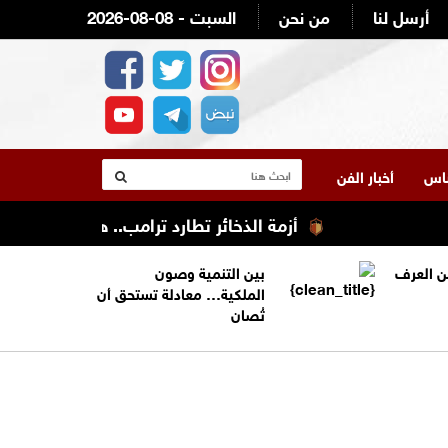
أرسل لنا
من نحن
2026-08-08 - السبت
لناس
أخبار الفن
أزمة الذخائر تطارد ترامب.. هل استنزفت الحرب 
من العرف
بين التنمية وصون
الملكية… معادلة تستحق أن
تُصان