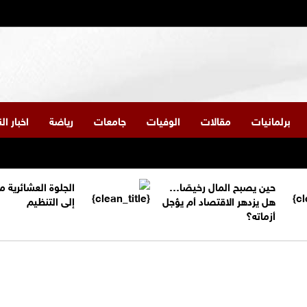
برلمانيات
مقالات
الوفيات
جامعات
رياضة
اخبار ا
حين يصبح المال رخيصًا…
الجلوة العشائرية 
هل يزدهر الاقتصاد أم يؤجل
إلى التنظيم
أزماته؟