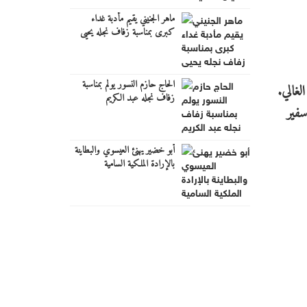
ماهر الجنيني يقيم مأدبة غداء
كبرى بمناسبة زفاف نجله يحيى
الحاج حازم النسور يولم بمناسبة
لغالي.
زفاف نجله عبد الكريم
سفير
أبو خضير يهنئ العيسوي والبطاينة
بالإرادة الملكية السامية