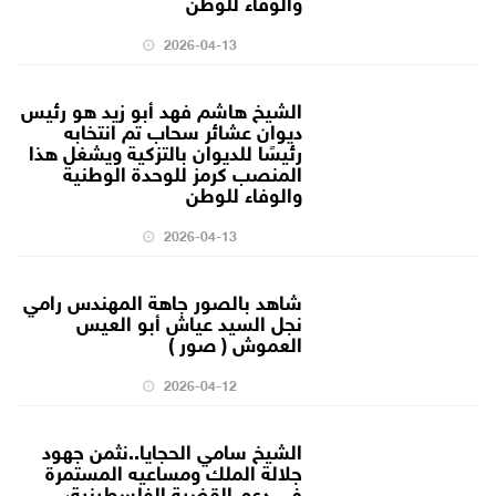
والوفاء للوطن
2026-04-13
الشيخ هاشم فهد أبو زيد هو رئيس
ديوان عشائر سحاب تم انتخابه
رئيسًا للديوان بالتزكية ويشغل هذا
المنصب كرمز للوحدة الوطنية
والوفاء للوطن
2026-04-13
شاهد بالصور جاهة المهندس رامي
نجل السيد عياش أبو العيس
العموش ( صور )
2026-04-12
الشيخ سامي الحجايا..نثمن جهود
جلالة الملك ومساعيه المستمرة
في دعم القضية الفلسطينية،