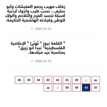
زفاف مهيب يجمع العفيشات وأبو
سليم… نسبٌ طيب وأجواء أردنية
أصيلة تجسد الفرح والتلاحم والولاء
للوطن وقيادته الهاشمية الحكيمة.
2026-04-10
” القلعة نيوز " تُهنّئ " الإعلامية
الفلسطينية" نيدا أبو زريق"
بمناسبة عيد ميلادها.
2026-04-10
46
45
44
43
42
41
40
50
49
48
47