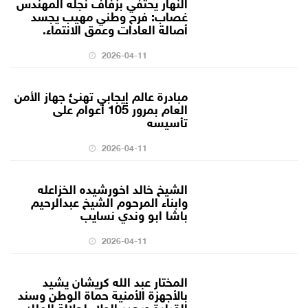
النهار يحتفي بزفاف نجله المهندس
غصاب: فرح وطني مهيب يجسد
أصالة العادات وعمق الانتماء.
2026-04-11
مبادرة عالم إيجابي تهنئ جهاز الأمن
العام بمرور 105 أعوام على
تأسيسه
2026-04-11
الشيخ خالد اخورشيده الخزاعله
وابناء المرحوم الشيخ عبدالرحيم
باشا ابو وندي نسايب
2026-04-11
المختار عبد الله كريشان يشيد
بالأجهزة الأمنية حماة الوطن وسند
القيادة ويجدد الولاء لجلالة الملك