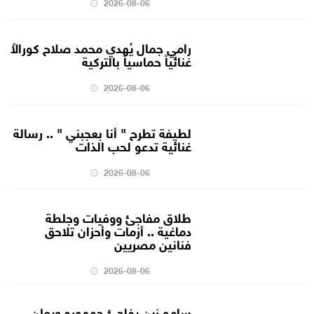
2026-08-06
رامي جمال يُهدي محمد صلاح كورالاً
غنائياً حماسياً بالتركية
2026-08-06
لطيفة تطرح " أنا بعجبني " .. رسالة
غنائية تدعو لحب الذات
2026-08-06
طلاق مفاجئ ووفيات وجلطة
دماغية .. أزمات وأحزان تلاحق
فنانين مصريين
2026-08-06
سامو زين يفاجئ جمهوره ويعلن