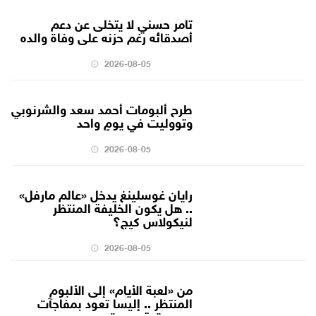
تامر حسني لا يتخلى عن دعم
أصدقائه رغم حزنه على وفاة والده
2026-08-05
طرح ألبومات أحمد سعد والشرنوبي
وتووليت في يومٍ واحد
2026-08-05
رايان غوسلينغ يدخل «عالم مارفل»
.. هل يكون الخليفة المنتظر
لنيكولاس كيج؟
2026-08-05
من «لعبة الأيام» إلى الألبوم
المنتظر .. إليسا تعود بمفاجآت
موسيقية جديدة