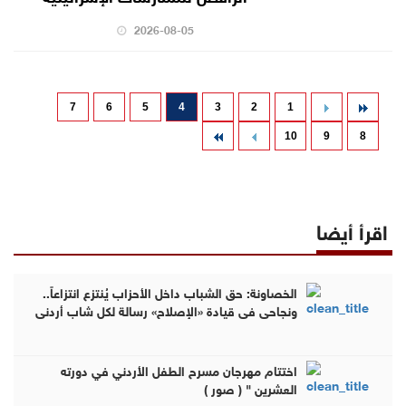
2026-08-05
7
6
5
4
3
2
1
10
9
8
اقرأ أيضا
الخصاونة: حق الشباب داخل الأحزاب يُنتزع انتزاعاً..
ونجاحي في قيادة «الإصلاح» رسالة لكل شاب أردني
اختتام مهرجان مسرح الطفل الأردني في دورته
العشرين " ( صور )