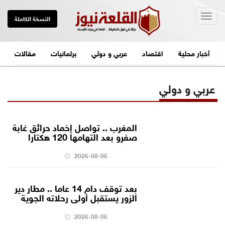
Togg
النسخة الكاملة
navig
أخبار محلية
اقتصاد
عربي و دولي
برلمانيات
مقالات
عربي و دولي
المغرب .. تواصل إخماد حرائق غابة
صفرو بعد التهامها 120 هكتارا
2026-08-06
بعد توقف دام 14 عاما .. مطار دير
الزور يستقبل أولى رحلاته الجوية
2026-08-06