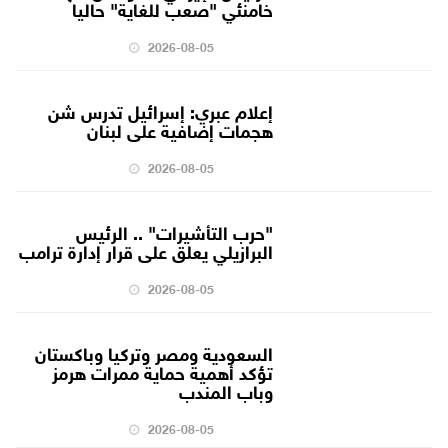
خامنئي "صعب للغاية" حاليا
2026-08-05
إعلام عبري: إسرائيل تدرس شن
هجمات إضافية على لبنان
2026-08-05
"حرب التأشيرات" .. الرئيس
البرازيلي يعلق على قرار إدارة ترامب
2026-08-05
السعودية ومصر وتركيا وباكستان
تؤكد أهمية حماية ممرات هرمز
وباب المندب
2026-08-05