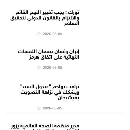
تورك : يجب تغيير النهج القائم
والالتزام بالقانون الدولي لتحقيق
السلام
2026-08-05
إيران وعُمان تضعان اللمسات
النهائية على اتفاق هرمز
2026-08-05
ترامب يهاجم "عبدول السيد"
ويشكك في نزاهة التصويت
بميشيجان
2026-08-05
مدير منظمة الصحة العالمية يزور