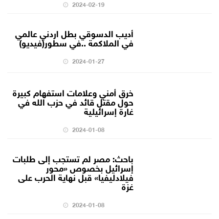
2024-02-19
أديب الدسوقي بطل اردني عالمي
في الملاكمة ..في سطور(فيديو)
2024-01-27
خرق أمني وعلامات استفهام كبيرة
حول مقتل قائد في حزب الله في
غارة إسرائيلية
2024-01-08
باحث: مصر لم تستجب إلى طلبات
إسرائيل بخصوص «محور
فيلادليفيا» قبل نهاية الحرب على
غزة
2024-01-08