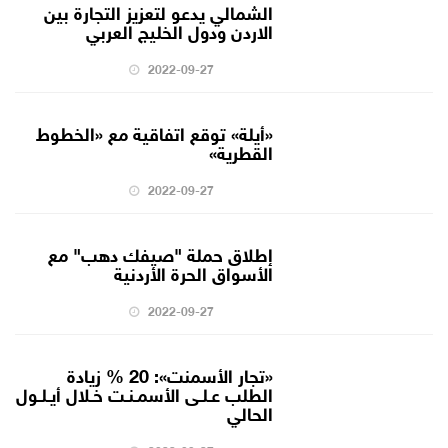
الشمالي يدعو لتعزيز التجارة بين
الاردن ودول الخليج العربي
2022-09-27
«أيلة» توقع اتفاقية مع «الخطوط
القطرية»
2022-09-27
إطلاق حملة "صيفك دهب" مع
الأسواق الحرة الأردنية
2022-09-27
«تجار الأسمنت»: 20 % زيادة
الطلب عـلـى الأسمـنـت خـلال أيـلـول
الحالي