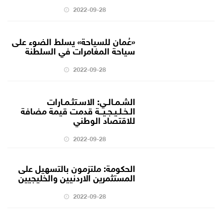
2022-09-28
«عُمان للسياحة» يسلط الضوء على
سياحة المغامرات في السلطنة
2022-09-28
الشـمـالـي: الاسـتثـمـارات
الـخـلـيـجـيــة قدمت قيمة مضافة
للاقتصاد الوطني
2022-09-28
الحكومة: ملتزمون بالتسهيل على
المستثمرين الاردنيين والخليجيين
2022-09-28