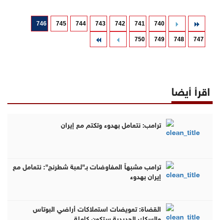
746
745
744
743
742
741
740
750
749
748
747
اقرأ أيضا
ترامب: نتعامل بهدوء وتكتم مع إيران
ترامب مشبهاً المفاوضات بـ"لعبة شطرنج": نتعامل مع
إيران بهدوء
القضاة: تعويضات استملاكات أراضي البوتاس
والسكك الحديدية ستكون كاملة