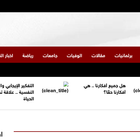
برلمانيات
مقالات
الوفيات
جامعات
رياضة
اخبار ا
هل جميع أفكارنا .. هي
التفكير الإيجابي و
أفكارنا حقًا؟
النفسية .. علاقة 
الحياة
اق