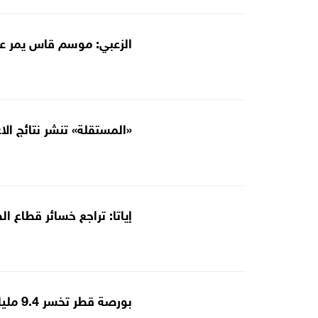
الزعبي: موسم قاس يمر على
«المستقلة» تنشر نتائج الا
إياتا: تراجع خسائر قطاع الطيران إلى 7
بورصة قطر تخسر 9.4 مليار دولار من قيمتها السوقية في أسبوع