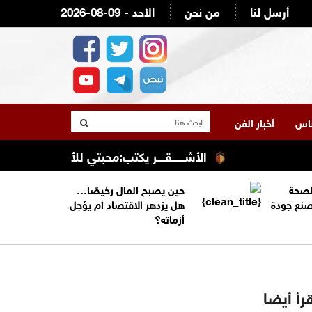
أرسل لنا
من نحن
2026-08-09 - الأحد
لناس
أخبار الفن
الأشــــــقــــر يكتب:محبتي للأردن وقيادته وش
الصحة
حين يصبح المال رخيصًا…
تصنع جودة
هل يزدهر الاقتصاد أم يؤجل
أزماته؟
رأ أيضا