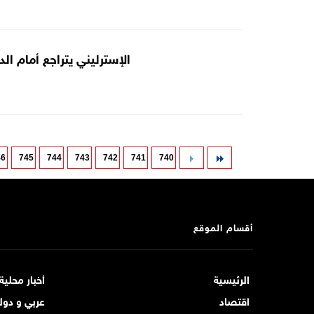
الإسترليني يتراجع أمام الدو
46
745
744
743
742
741
740
أقسام الموقع
الرئيسية
أخبار محلية
اقتصاد
عربي و دول