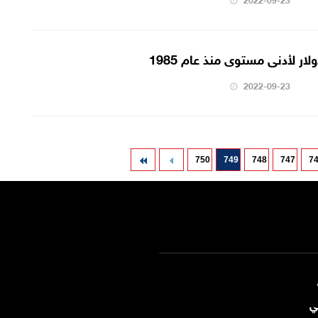
لار لأدنى مستوى منذ عام 1985
2022-09-23
750
749
748
747
7
ي