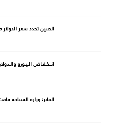
الصين تحدد سعر الدولار مقابل
انــخـفـاض الـيـورو والـدولار
الفايز: وزارة السياحه ق