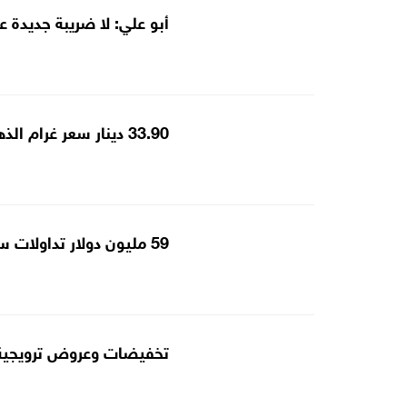
أبو علي: لا ضريبة جديدة 
33.90 دينار سعر غرام الذهب عيار 21 بالسوق المحلية
59 مليون دولار تداولات سوق العقار القطري الأسبوع الماضي
تخفيضات وعروض ترويجية ف