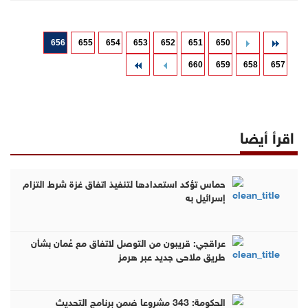
656
655
654
653
652
651
650
660
659
658
657
اقرأ أيضا
حماس تؤكد استعدادها لتنفيذ اتفاق غزة شرط التزام
إسرائيل به
عراقجي: قريبون من التوصل لاتفاق مع عُمان بشأن
طريق ملاحي جديد عبر هرمز
الحكومة: 343 مشروعا ضمن برنامج التحديث