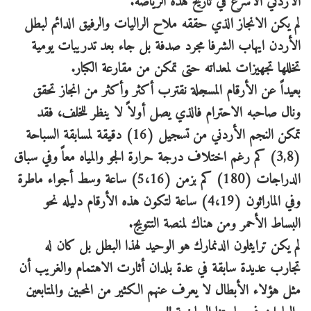
الأردني الأسرع في تاريخ هذه الرياضة.
لم يكن الانجاز الذي حققه ملاح الراليات والرفيق الدائم لبطل
الأردن ايهاب الشرفا مجرد صدفة بل جاء بعد تدريبات يومية
تخللها تجهيزات لمعداته حتى تمكن من مقارعة الكبار.
بعيداً عن الأرقام المسجلة نقترب أكثر وأكثر من انجاز تحقق
ونال صاحبه الاحترام فالذي يصل أولاً لا ينظر للخلف، فقد
تمكن النجم الأردني من تسجيل (16) دقيقة لمسابقة السباحة
(3,8) كم رغم اختلاف درجة حرارة الجو والمياه معاً وفي سباق
الدراجات (180) كم بزمن (5،16) ساعة وسط أجواء ماطرة
وفي الماراثون (4،19) ساعة لتكون هذه الأرقام دليله نحو
البساط الأحمر ومن هناك لمنصة التتويج.
لم يكن ترايثلون الدنمارك هو الوحيد لهذا البطل بل كان له
تجارب عديدة سابقة في عدة بلدان أثارت الاهتمام والغريب أن
مثل هؤلاء الأبطال لا يعرف عنهم الكثير من المحبين والمتابعين