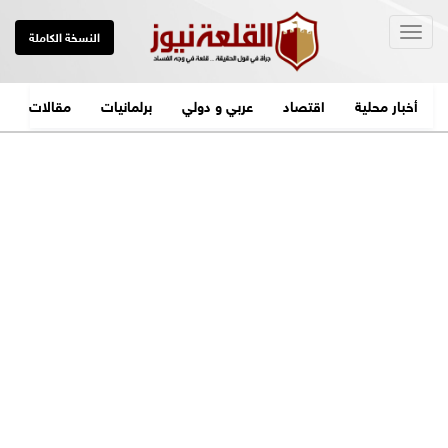
Togg
النسخة الكاملة
navig
أخبار محلية
اقتصاد
عربي و دولي
برلمانيات
مقالات