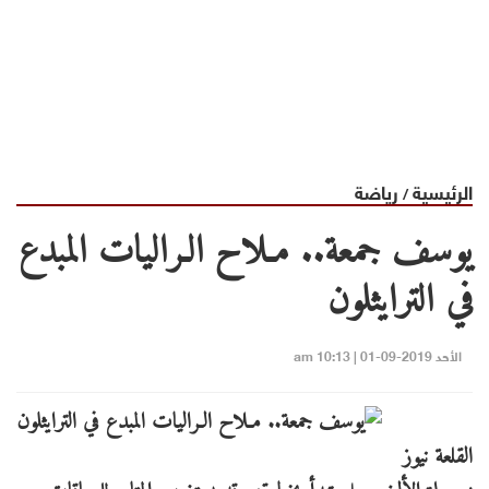
الرئيسية
رياضة
/
يوسف جمعة.. مـلاح الـراليات المبدع
في الترايثلون
الأحد 2019-09-01 | 10:13 am
القلعة نيوز