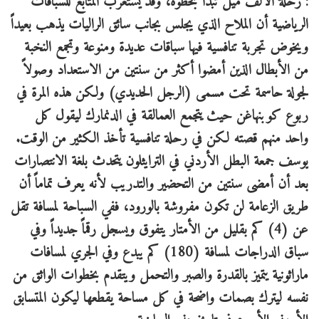
: رحلة الألف ميل تبدأ بخطوة، وقد يستغرب المتابع للسباقات
الرياضية أن الملاح الذي يجلس بجانب سائق الراليات يذهب بعيداً
ويخوض تجربة تنافسية فيها سباقات عديدة ومنوعة وتجمع النخبة
من الأبطال الذين أمضوا أكثر من سنتين من الاستعداد وصولاً
لجولة حاسمة تحت مسمى (الرجل الحديدي) ولكن هذه المرة في
ربوع كوبنهاغن حيث يتجمع العمالقة في الدنمارك ليقول كل
واحد منهم قصته لكن في رحلة تنافسية تأخذ الكثير من الوقت.
يوسف جمعة البطل الأردني في الترايثلون يتحدث بلغة الانتصارات
بعد أن أمضى سنتين من التحضير والتدريب لأنه يعرف تماماً أن
طريق الزعامة لن تكون مفروشة بالورود، ففي السباحة لمسافة تقل
عن (4) كم بقليل من الأمتار يتفوق ويسجل رقماً جديداً وفي
سباق الدراجات لمسافة (180) كم يبدع وفي الجري لمسافات
ماراثونية يتميز بالقدرة والصبر والتحمل ويتقدم بخطوات الواثق من
نفسه ليترك بصمات واضحة في كل مساحة يقطعها ليكون المتسابق