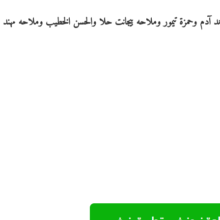
د آدم وحمزة تيمور وملاحه بيجانت حلا والحسن الخطيب وملاحه مهند 