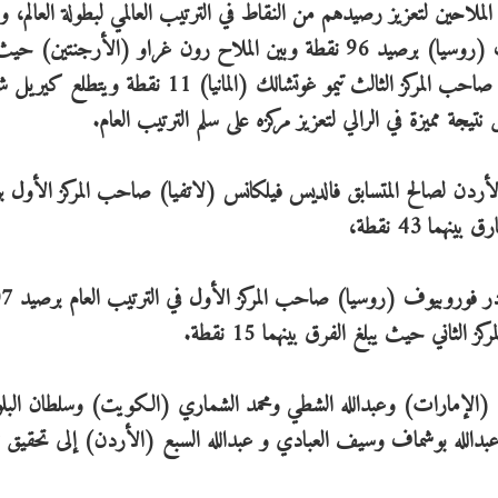
ملاحين لتعزيز رصيدهم من النقاط في الترتيب العالمي لبطولة العالم، وال
ستدور بين متصدر بطولة الملاحين قسطنطين زيلوتسوف (روسيا) برصيد 96 نقطة وبين الملاح رون غراو (الأرجنتي
الفارق بينهما 6 نقاط، فيما يبلغ الفارق بين غراو وبين صاحب المركز الثالث تيمو غوتشالك (المانيا) 11 نق
لي باها الأردن لصالح المتسابق فالديس فيلكانس (لاتفيا) صاحب المركز الأول 
وفي بطولة تي 3 المنافسة ستكون ثنائية بين ال
ثاني حيث يبلغ الفرق بينهما 15 نقطة.
ي (الإمارات) وعبدالله الشطي ومحمد الشماري (الكويت) وسلطان البل
عبدالله بوشماف وسيف العبادي و عبدالله السبع (الأردن) إلى تحقيق نت