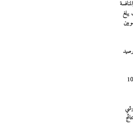
منافسة
ن) حيث يبلغ
طة ويتطلع كيريل شوبين
برصيد
متسابق فيودر فوروبيوف (روسيا) صاحب المركز الأول في الترتيب العام برصيد 107
وشي
ائج