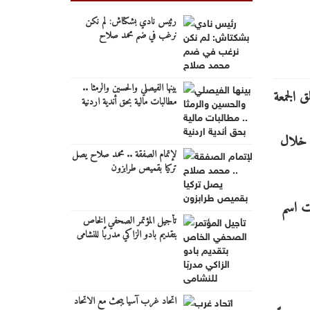
رئيس نادي بشكتاش: لم نكن
نرغب في ضم محمد صلاح
بينها الفيصلي والحسين والرمثا ..
مطالبات مالية بحق أندية اردنية
«فيا» كأس العالم لراليات الكروس كانتري القصيرة-باها)، لموسم 2019 من خلال
لإتمام الصفقة .. محمد صلاح يصل
تركيا بقميص طرابزون
ات اسم
تأجيل المؤتمر الصحفي الخاص
بتقديم بادو الزاكي مدربًا للنشامى
اتحاد غرب آسيا يبحث مع الاتحاد