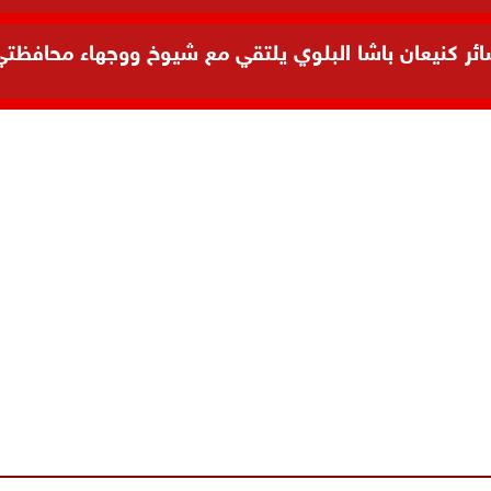
 كنيعان باشا البلوي يلتقي مع شيوخ ووجهاء محافظتي ال