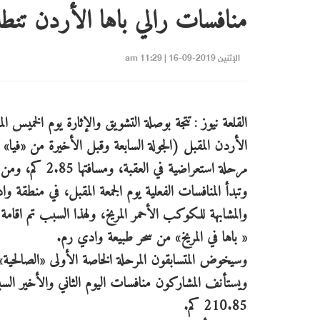
منافسات رالي باها الأردن تنطل
الإثنين 2019-09-16 | 11:29 am
القلعة نيوز : تتجة بوصلة التشويق والإثارة يوم الخميس ا
مرحلة استعراضية في العقبة، ومسافتها 2.85 كم، ومن ثم حفل استعراضي بمدينة العقبة.
وتبدأ المنافسات الفعلية يوم الجمعة المقبل، في منطقة و
والمشابهة للكوكب الأحمر المريخ، ولهذا السبب تم اقامة
« باها في المريخ» من سحر طبيعة وادي رم.
ويستأنف المشاركون منافسات اليوم الثاني والأخير الس
210.85 كم.