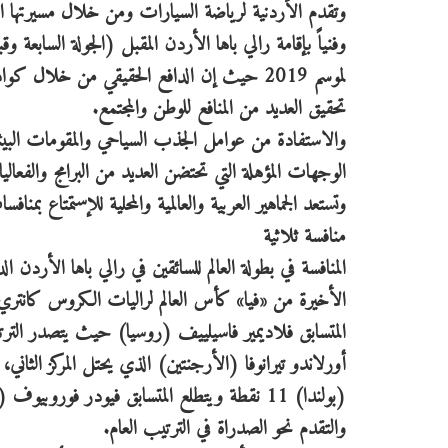
وتقدم الأردنية لرياضة السيارات ومن خلال مسيرتها المتجد
وفنياً بإقامة رالي باها الأردن المقبل (الجولة السابعة
لموسم 2019 حيث إن الدافع الحقيقي من خلال كو
تحقيق العديد من المنافع للوطن والمجتمع.
والاستفادة من عوامل الجذب السياحي والمقومات البيئية
الوجهات المؤهلة التي تحتضن العديد من البرامج والفعال
وتستعد الجماهير العربية والعالمية والمحلية للإستمتاع ب
منافسة ثلاثية
المنافسة في بطولة العالم للسائقين في رالي باها الأرد
أورلاندو تيرانوفا (الأرجنتين) الذي يحتل المركز الثاني
والتقدم نحو الصدراة في الترتيب العام.