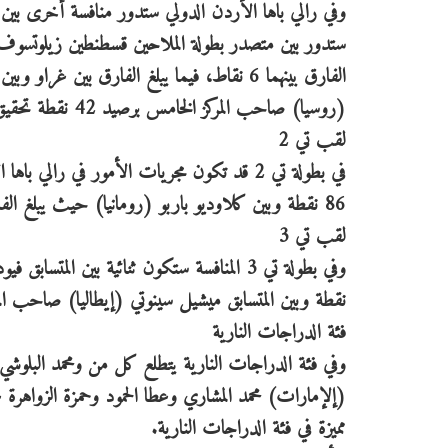
وفي رالي باها الأردن الدولي ستدور منافسة أخرى بين ال
(روسيا) صاحب المركز الخامس برصيد 42 نقطة تحقيق نتيجة مميزة في الرالي لتعزيز مركزه على سلم الترتيب العام.
لقب تي 2
في بطولة تي 2 قد تكون مجريات الأمور في را
86 نقطة وبين كلاوديو باربو (رومانيا) حيث يبلغ الفارق بينهما 43 نقطة،
لقب تي 3
نقطة وبين المتسابق ميشيل سينوتي (إيطاليا) صاحب المركز ال
فئة الدراجات النارية
وفي فئة الدراجات النارية يتطلع كل من ومحمد البلوش
(إلإمارات) محمد المشاري وعطا الحمود وحمزة الزواهرة 
مميزة في فئة الدراجات النارية.