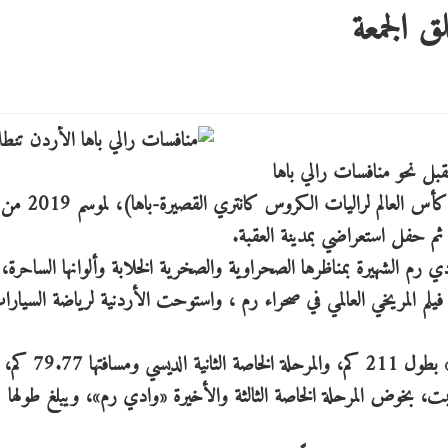
ق الجمعة
لمقبل نحو منافسات رالي باها
الأردن المقبل (الجولة السابعة وقبل الأخيرة من 
ادي رم الشهيرة بمناظرها الصحراوية والصخرية الخلابة وألوانها الساحرة،
 فيلم المريخي العالمي في صحراء رم ، واستوحت الأردنية لرياضة السيار
وسيخوض المتسابقون المرحلة الخاصة الأولى «الصالحية» بطول 211 كم، والمرحلة الخاصة الثانية الديسي ومسافتها 79.77 كم،
بت، بخوض المرحلة الخاصة الثالثة والأخيرة «وادي رم»، ويبلغ طولها