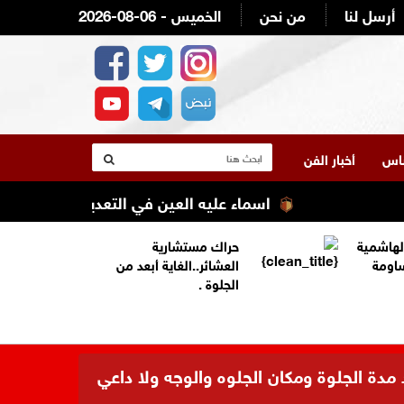
أرسل لنا
من نحن
2026-08-06 - الخميس
لناس
أخبار الفن
اسماء عليه العين في التعديل الوزاري القادم ع
لهاشمية
حراك مستشارية
ساومة
العشائر..الغاية أبعد من
الجلوة .
 مدة الجلوة ومكان الجلوه والوجه ولا داعي