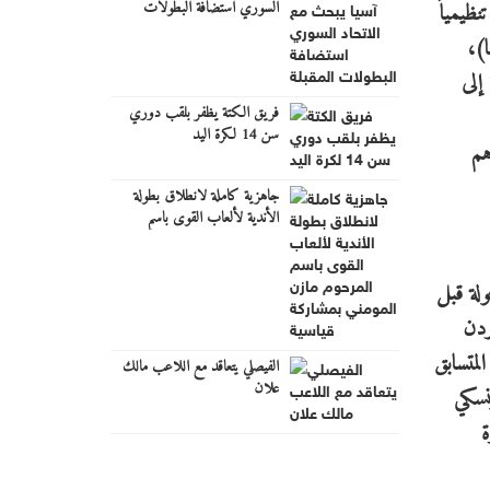
السوري استضافة البطولات
نظيمياً
المقبلة
ا)،
 إلى
فريق الكتة يظفر بلقب دوري
سن 14 لكرة اليد
هم
جاهزية كاملة لانطلاق بطولة
الأندية لألعاب القوى باسم
المرحوم مازن المومني بمشاركة
قياسية
ولة قبل
اها الأردن
قاط عن أقرب منافسيه المتسابق
الفيصلي يتعاقد مع اللاعب مالك
علان
ونسكي
مميزة