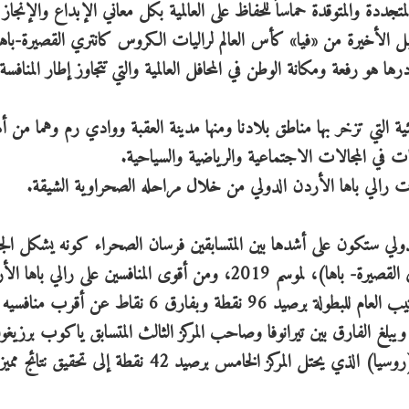
دة والمتوقدة حماساً للحفاظ على العالمية بكل معاني الإبداع والإنجاز ت
 وقبل الأخيرة من «فيا» كأس العالم لراليات الكروس كانتري القصيرة-باه
ادرها هو رفعة ومكانة الوطن في المحافل العالمية والتي تتجاوز إطار المنافسة
 التي تزخر بها مناطق بلادنا ومنها مدينة العقبة ووادي رم وهما من أ
يات في المجالات الاجتماعية والرياضية والسياحية.
منافسات رالي باها الأردن الدولي من خلال مراحله الصحراوية الشيقة.
ن الدولي ستكون على أشدها بين المتسابقين فرسان الصحراء كونه يشكل الج
الأخيرة من «فيا» كأس العالم لراليات الكروس كانتري القصيرة- باها)، لموسم 2019، ومن أقوى المنافسين على رالي ب
المتسابق فلاديمير فاسيلييف (روسيا) حيث يتصدر الترتيب العام للبطولة برصيد 96 نقطة وبفارق 6 ن
، ويبلغ الفارق بين تيرانوفا وصاحب المركز الثالث المتسابق ياكوب برزيغ
(بولندا) 11 نقطة ويتطلع المتسابق فيودر فوروبيوف (روسيا) الذي يحتل المركز الخامس برصيد 42 نقطة إلى تحقيق نتائج 