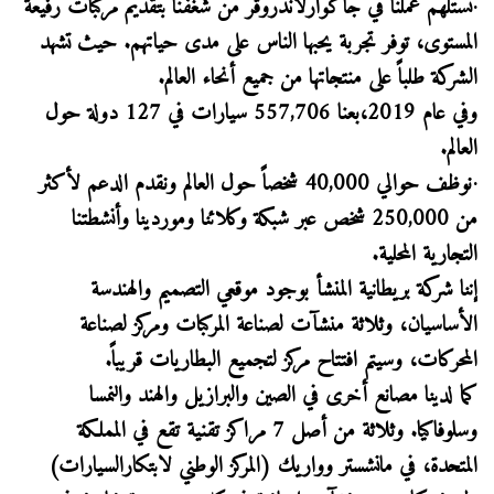
·نستلهم عملنا في جاكوارلاندروڤر من شغفنا بتقديم مركبات رفيعة
المستوى، توفر تجربة يحبها الناس على مدى حياتهم. حيث تشهد
الشركة طلباً على منتجاتها من جميع أنحاء العالم.
وفي عام 2019،بعنا 557,706 سيارات في 127 دولة حول
العالم.
·نوظف حوالي 40,000 شخصاً حول العالم ونقدم الدعم لأكثر
من 250,000 شخص عبر شبكة وكلائنا وموردينا وأنشطتنا
التجارية المحلية.
إننا شركة بريطانية المنشأ بوجود موقعي التصميم والهندسة
الأساسيان، وثلاثة منشآت لصناعة المركبات ومركز لصناعة
المحركات، وسيتم افتتاح مركز لتجميع البطاريات قريباً.
كما لدينا مصانع أخرى في الصين والبرازيل والهند والنمسا
وسلوفاكيا. وثلاثة من أصل 7 مراكز تقنية تقع في المملكة
المتحدة، في مانشستر وواريك (المركز الوطني لابتكارالسيارات)