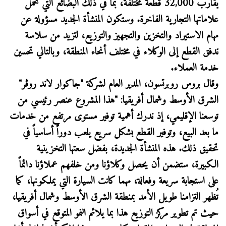
يقارب 32,000 قطعة مختلفة، بما في ذلك البضائع التي تحمل
علاماتها التجارية الفاخرة. وستكون المنشأة الجديد مسؤولة عن
مهام الاستيراد والتخزين والتجهيز والتوزيع، لتزيد من سلاسة
تدفق القطع إلى الوكلاء في مختلف أنحاء المنطقة، وبالتالي تحسين
خدمة العملاء.
وقال بروس روبرتسون، المدير العام لشركة "جاكوار لاند روڤر"
الشرق الأوسط وشمال أفريقيا: "هذا المشروع عنصر رئيسي من
توسعنا الإقليمي، إذ ندرك أهمية توفير مستوى مرتفع من خدمات
ما بعد البيع، وتوفير القطع بشكل سريع يلعب دوراً أساسياً في
تحقيق ذلك. هذه المنشأة الجديدة، بفضل سعتها التخزينية
الكبيرة، ستضمن أن يحصل وكلاؤنا ومن خلفهم عملاؤنا دائماً
على استجابة سريعة وفعالة، مهما كانت السيارة التي يملكونها، كما
تُظهر التزامنا طويل الأمد بمنطقة الشرق الأوسط وشمال أفريقيا،
حيث تم تطوير مركز التوزيع هذا بما يلائم النمو المتوقع في أسواق