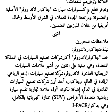
عملائنا وتوفيرهم للنفقات."
وتتوفر قطع وإكسسوارات سيارات "جاكوار لاند روڤر" الأصلية
والمضمونة ومرتفعة الجودة للعملاء في الشرق الأوسط وشمال
أفريقيا من خلال الموزعين المعتمدين.
انتهى
ملاحظات للمحررين:
نبذةعنجاكوارلاندروڤر:
·تعد "جاكوارلاندروڤر" أكبرشركات تصنيع السيارات في المملكة
المتحدة، وهي مبنية على اثنتين من أشهر علامات السيارات
البريطانية الفاخرة: لاندروڤر،شركة تصنيع سيارات الدفع الرباعي
الرائدة في العالم، وجاكوار، أحد أبرز شركات تصنيع السيارات
الفاخرة في العالم، إضافة لكونه اأول علامة تجارية تقدم سيارة
رياضية متعددة الأغراض (SUV) ممتازة كهربائية بالكامل،
وهي جاكوارI-PACE.