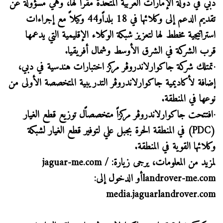
دبي في دولة الإمارات العربية المتحدة مقراً لها، وهي مسؤولة عن
تقديم الدعم إلى وكلائها في 18 بلداًو44 وكيلاً مع إجراءات
استراتيجية مخطط لها لتعزيز شبكة الوكلاء الإقليمية التي يدعمها
قرب الشركة في الشرق الأوسط وشمال أفريقيا.
·تمتلك شركة جاكوارلاندروڤر مركز اختبارات هندسية في دبي،
إضافة لأكاديمية جاكوارلاندروڤر التدريبية المتخصصة الأولى من
نوعها في المنطقة.
·افتتحت جاكوارلاندروڤر مركزاً متخصصاًل توزيع قطع الغيار
(PDC) في المنطقة الحرة بجبل علي لتوفير قطع الغيار لشبكة
وكلائها القوية في المنطقة.
لمزيد من المعلومات، يرجى زيارة: jaguar-me.com /
landrover-me.comأو الدخول إلى:
media.jaguarlandrover.com