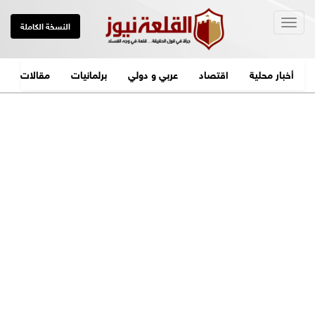
Togg
النسخة الكاملة
navig
أخبار محلية
اقتصاد
عربي و دولي
برلمانيات
مقالات