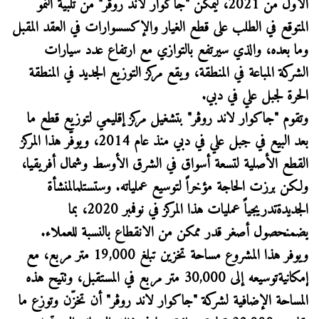
الأول من 2021، ليمكّن "جاكوار لاند روڤر" من تلبية النمو
المتوقع في الطلب على قطع الغيار والإكسسوارات في العقد المقبل
وما بعده، والذي سيرتفع بالتوازي مع ارتفاع عدد سيارات
الشركة المباعة في المنطقة، ويقع مركز التوزيع الجديد في المنطقة
الحرة لجبل علي في دبي.
وتقوم "جاكوار لاند روڤر" بتشغيل مركز إقليمي لتوزيع قطع ما
بعد البيع في جبل علي في دبي منذ عام 2014، ويوفّر هذا المركز
القطع الأصلية لتسعة أسواق في الشرق الأوسط وشمال أفريقيا،
ولكن برزت الحاجة مؤخراً لتوسيع عملياته. وستستلمالمنشأة
الجديدةتدريجياً عمليات هذا المركز في نوفمبر 2020، بما
يضمنحصول أصغر قدر ممكن من الانقطاع بالنسبة للعملاء.
ويوفر هذا المشروع مساحة تخزين تبلغ 19,000 متر مربع، مع
إمكانيةتوسيعه إلى 30,000 متر مربع في المستقبل، وتتيح هذه
المساحة الإضافية لشركة "جاكوار لاند روڤر" أن تخزّن وتوزع ما