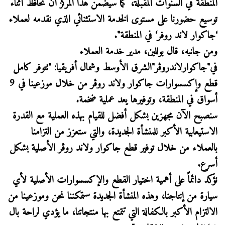
المنطقة في السنوات المقبلة، كما سيضمن هذا المركز أن نحافظ أثناء
توسيع حضورنا على مستوى الخدمة الاستثنائي الذي نقدمه لعملاء
‘جاكوار لاند روفر‘ في المنطقة".
ومن جانبه، قال بوللين، مدير خدمة العملاء
في"جاكوارلاندروڤر"الشرق الأوسط وشمال أفريقيا: "تتوفر كامل
قطع وإكسسوارات جاكوار ولاند روڤر من خلال موزعينا في 9
أسواق في المنطقة، وتوفيرها يعد عملية ضخمة.
سنصبح الآن مجهزين بشكل أفضل للقيام بهذه العملية مع القدرة
الاستيعابية الأكبر للمنشأة الجديدة، والتي ستعزز من التزامنا
بالعملاء من خلال توفير قطع جاكوار ولاند روڤر الأصلية بشكل
أسرع.
نؤكد دائماً على أهمية اختيار القطع والإكسسوارات الأصلية لأي
سيارة من إنتاجنا، وهذه المنشأة الجديدة ستمكننا نحن وموزعينا من
الالتزام الأكبر بالكفالة التي تتمتع بها منتجاتنا، ما يؤدي لراحة بال