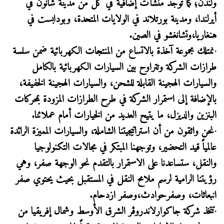
ولندن؛كما توجد منشآت إضافية في كل من مدينة شانون في
أيرلندا، ومدينة بورتلاند في الولايات المتحدة، وبودابست في
هنغاريا،وتشانغشو في الصين.
·نمتلك مجموعة آخذة بالاتساع من المنتجات الكهربائية ضمن سلسة
طرازات الشركة وتتراوح بين السيارات الكهربائية بالكامل
والسيارات الهجينة القابلة للشحن، والسيارات الهجينة الخفيفة،
بالإضافة إلى استمرار الشركة في طرح الطرازات المزودة بمحركات
البنزين والديزل، ما يتيح العديد من الخيارات أمام عملائنا.
·نحن واثقون من أن استراتيجيتنا الشاملة، والسيارات المميزة الرائدة
عالمياً قيد التحضير، وتوجهنا المبتكر في مجالات التكنولوجيا
والنقل، ستساعدنا على الاستمرار بالتقدم نحو الوجهة صفر، وهي
رؤيتنا الرامية لرسم ملامح النقل في المستقبل بحيث يحتوي صفر
انبعاثات، وصفرحوادث،وصفر ازدحام.
·تتخذ شركة جاكوارلاندروڤر الشرق الأوسط وشمال إفريقيا من