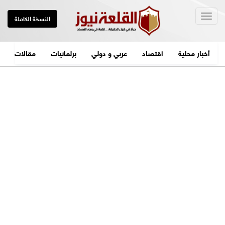
Togg
النسخة الكاملة
navig
أخبار محلية
اقتصاد
عربي و دولي
برلمانيات
مقالات