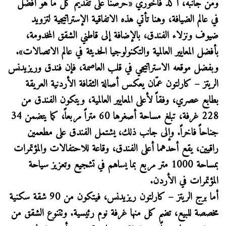
ومن جانبه، أكّد فاخوري «حرصنا على تقديم كل ما هو أفضل
في عالم الضيافة، وهنا تأتي هذه الاتفاقية الإستراتيجية لتزويد
ضيوف ونزلاء الفندق، بالإضافة إلى قاطني الشقق المخدومة،
بأفضل المعايير العالمية والتكنولوجيا الحديثة في عالم الاتصالات».
وبفضل موقعه الاستراتيجي في قلب العاصمة، فإن فندق وريزيدنس
الريتز – كارلتون عمّان يعكس أصالة الثقافة الأردنية العريقة
بطابع عصري، وفقاً لأعلى المعايير العالمية، ويتكون الفندق من
228 غرفة، تبلغ مساحة أصغرها 60 متراً مربعاً، كما يتضمن 34
جناحاً فاخراً. وإلى جانب ذلك، يشتمل الفندق على مطعمين
راقيين، يقع أحدهما أعلى الفندق، وقاعة للاحتفالات والمؤتمرات
بمساحة 1000 متر مربع بما يساهم في تشجيع وتعزيز سياحة
المؤتمرات في الأردن.
أما برج الريتز – كارلتون ريزيدنس، فيتكون من 90 شقة سكنية
مخصصة للبيع، تضم كل منها غرفة نوم رئيسية. وتتنوع الشقق من