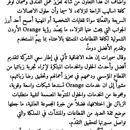
وأضاف أن هذا التعاون من شأنه تعزيز عمل الفندق وضمان توفر
كافة اساليب الراحة لنزلائه، لا سيما وأن حلول الاتصالات
السريعة والفعّالة سواءً للغايات الشخصية أو المهنية أصبح أحد أبرز
الجوانب التي يبحث عنها النزلاء، ما يجسّد رؤية Orange الأردن
الشمولية لكافة القطاعات المتمثلة بالاعتناء بما يهمّ المستخدم
وتقديم الأفضل دوماً.
وقال سميرات إن هذه الاتفاقية تأتي في إطار سعي الشركة لتقديم
أفضل وأحدث الحلول والخدمات المبتكرة لإثراء تجربة زبائنها من
القطاع المؤسسي ودعمهم في تعزيز أعمالهم وتحقيق رضا زبائنهم،
مشيراً إلى ان خدمات Orange تسندها شبكات واسعة وقوية،
ومجموعة من الخدمات والحلول المتنوّعة المصممة لتلبية متطلبات
الزبائن على اختلافها، فضلاً عن خبرة المجموعة العالمية، ما جعلها
موضع ثقة العديد من القطاعات والمنشآت في المملكة والتي
تواصل مسيرتها لتحقيق التقدّم.