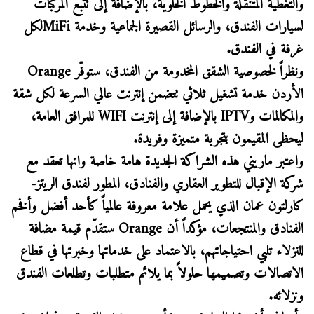
والتغطية المتنقلة والخطوط الخلوية، بالإضافة إلى تتبع المركبات
لسيارات الفندق، والرسائل القصيرة الجماعية وخدمة MiFiلكل
غرفة في الفندق.
ونظراً لخصوصية الشقق المخدومة من الفندق، ستوفّر Orange
الأردن خدمة تشغيل ثلاثي تتضمن إنترنت عالي السرعة لكل شقة
والمكالمات وIPTV بالإضافة إلى إنترنت WIFI للمرافق العامة،
ليحظى المقيمون بتجربة متميزة وفريدة.
واعتبر ماريني هذه الشراكة الجديدة هامة خاصة وانها تعقد مع
شركة الإقبال للتطوير العقاري والفنادق، المطور لفندق الريتز-
كارلتون عمان الذي يحمل علامة معروفة عالمياً كأحد أفضل وأفخم
الفنادق والمنتجعات، مؤكداً أن Orange ستقدّم قيمة مضافة
للنزلاء تلبي احتياجاتهم، بالاعتماد على خدماتها وخبرتها في قطاع
الاتصالات وتصميمها حلولاً بما يلائم متطلبات وتطلعات الفندق
ونزلائه.