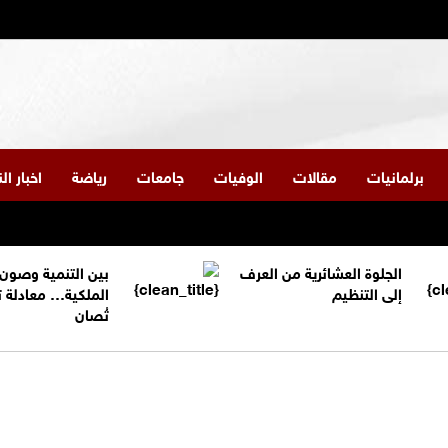
برلمانيات
مقالات
الوفيات
جامعات
رياضة
اخبار ا
الجلوة العشائرية من العرف
بين التنمية وصون
إلى التنظيم
الملكية… معادلة 
تُصان