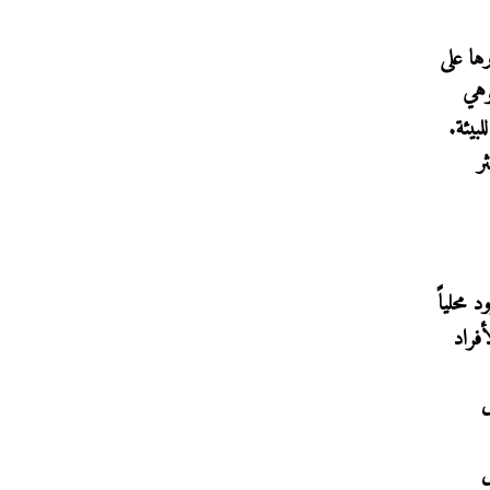
ها على
GoGr لنصبح أول شركة لوجستية خالية من الانبعاثات بحلول عام 2050، وهي
بيئة.
ر
محلياً
فراد
ال
ل