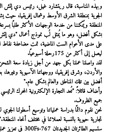
وبهذه المناسبة، قال ريتشارد غيل، رئيس دي إتش ال لل
الجوية بمنطقة الشرق الأوسط وشمال إفريقيا، حيث يشكل
المنطقة ويُمّكننا من خدمة الوجهات الأكثر طلبًا بسرع
بشكل أفضل، وهو ما يُمثل لُب نموذج أعمال "دي إتش
على مدى الأعوام الست الماضية، تمت مضاعفة نقاط اتص
ليصل إلى أكثر من 175رحلة أسبوعيًا.
لقد واصلنا عملنا بكل جهد من أجل زيادة سعة الشحن في
والأردن، وشرق إفريقيا، ووجهاتنا الآسيوية وغيرها، بغ
أفضل بين تلك المناطق والعالم بشكل عام."
وأضاف قائلاً: "تُعد التجارة الإلكترونية المحرك الرئيسي 
جميع الظروف.
نحن نقوم دائمًا بدراسة عملياتنا وتوسيع أسطولنا الجوي 
تجارية حيوية بالنسبة لعملائنا في مختلف أنحاء المنطقة."
ستسهم الطائرتان ا