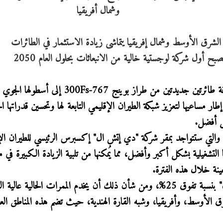
لى 8 طائرات في منطقة الشرق الأوسط وشمال إفريقيا يتماشى زيادة الاستثمار في الطائرات
بح أول شركة لوجستية خالية من الانبعاثات بحلول العام 2050
أعلنت شركة ”دي إتش ال" إكسبرس مؤخرًا عن إضافة طائرتين جديدتين من طراز بوينج 767-300Fs إلى أسطول
مساعيها لتعزيز شبكة الطيران الإقليمي التابعة لها وتحسين قدراتها ال
ل أفضل.
ة، والتي ستتواجد بمقر شركة "دي إتش ال" إكسبرس الرئيسي للطيران ال
التشغيلية بشكل أكبر وأفضل، مما يُمكنها من تلبية الزيادة الكبيرة في 
ينة خلال هذه الفترة.
وستعمل الطائرة الجديدة على زيادة حمولة "دي إتش ال" بنسبة تفوق 25%، ومن شأن ذلك أن يخدم الممرات الحالية ع
الأوسط، وأفريقيا، وشبه القارة الهندية، حيث تضم هذه المناطق الع