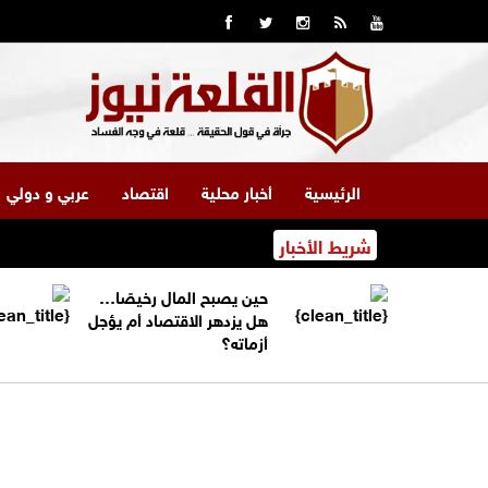
الرئيسية
أخبار محلية
اقتصاد
عربي و دولي
شريط الأخبار
حين يصبح المال رخيصًا…
هل يزدهر الاقتصاد أم يؤجل
أزماته؟