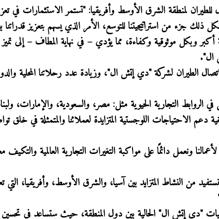
طيران لمنطقة الشرق الأوسط وأفريقيا: "تستمر الاستثمارات في تعزيز
 ذلك جزء من استراتيجيتنا للتوسع، الأمر الذي يسهم بتعزيز قدراتنا 
ة أكبر وبكل موثوقية وكفاءة، مما يؤدي – في نهاية المطاف – إلى تميز 
 ال".
ال الطيران لشركة "دي إتش ال"، وزيادة عدد رحلاتنا المحلية والدول
 الروابط التجارية الحيوية مثل: مصر، والسعودية، والإمارات، ولبنا
ية دعم الاحتياجات اللوجستية المتزايدة لعملائنا والمتمثلة في خلق تو
لأعمالنا ونعمل دائمًا على مواكبة التغيرات التجارية العالمية والتكيف مع
لنستفيد من النشاط المتزايد بين آسيا، والشرق الأوسط، وأفريقيا، التي ت
لجديدتان 767-300Fs في تعزيز عمليات "دي إتش ال" الحالية بين دول المنطقة، حيث ستساعد في تحس