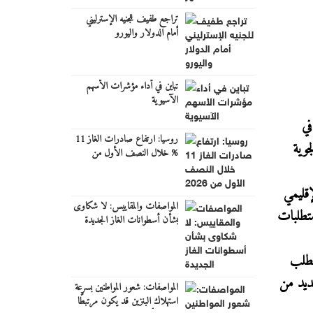
تراجع طفيف للجنيه الإسترليني
أمام الدولار واليورو
تباين في أداء مؤشرات الأسهم
الآسيوية
ها الجوي في
روسيا: ارتفاع صادرات الغاز 11
جوية
% خلال النصف الأول من
2026
إقليمي
المواصفات والمقاييس: لا شكاوى
متطلبات
بشأن أسطوانات الغاز الجديدة
الية الطلب
ديد من
المواصفات: شعور المواطنين بسرعة
استهلاك البنزين قد يكون مرتبطًا