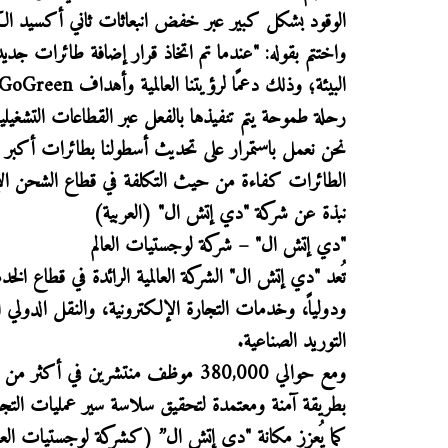
الوقود بشكل كبير عبر خفض انبعاثات ثاني أكسيد الكربون،
واختتم بقوله: "عندما تم اتخاذ قرار إضافة طائرات جدي
رحلة طموحة يتم تنفيذها بالفعل عبر القطاعات التشغيل
نحن نعمل باستمرار على تحديث أسطولنا بطائرات أكبر و
الطائرات كفاءة من حيث التكلفة في قطاع الشحن الإق
نبذة عن شركة "دي إتش ال" (العربية)
"دي إتش ال" – شركة لوجستيات العالم
تُعد "دي إتش ال" الشركة العالمية الرائدة في قطاع الخ
ودولياً، وخدمات التجارة الإلكترونية، والنقل الدولي 
التوريد الصناعية.
بطريقة آمنة ومعتمدة لتحقيق سلاسة سير عمليات التجارة
كما يُعزز مكانة "دي إتش ال” (كشركة لوجستيات العال