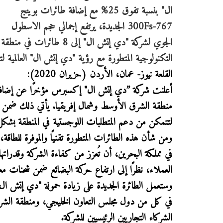
ال" بنسبة تفوق 25% مع إضافة طائرات بوينج
767-300Fs الجديدة، يرتفع إجمالي حجم الاسطول
الجوي لشركة "دي إتش ال" إ
التكنولوجية المتطورة مع رؤية "دي إتش ال" العالمية لتص
القلعة نيوز- عمان، الأردن (حزيران 2020):
منطقة الشرق الأوسط وشمال إفريقيا. يأتي ذلك ضمن إطار 
لتتمكن من دعم المتطلبات اللوجستية في المنطقة بشك
ومن شأن هذه الطائرات المتطورة تقنيًا والموفرة للطاق
في مملكة البحرين، أن تُعزز من كفاءة الشركة وقدراتها 
العملاء، نظرًا إلى ارتفاع حركة البضائع ضمن شحنات مع
في كل من دول مجلس التعاون الخليجي، ومنطقة الشرق 
الشركاء التجاريين الرئيسيين للشركة.