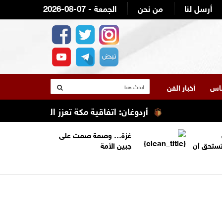
أرسل لنا
من نحن
2026-08-07 - الجمعة
لناس
أخبار الفن
أردوغان: اتفاقية مكة تعزز التعاون الأمني ولا تس
غزة… وصمة صمت على
تستحق أن
جبين الأمة