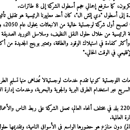
 كما سترفع إجمالي حجم أسطول الشركة إلى 8 طائرات.
دة إلى أسطول "دي إتش ال"، كان أحد معاييرنا الرئيسية هو تقليل تأثير
البيئة؛ وذلك دعمًا لرؤيتنا العالمية وأهداف een
ية الرئيسية من خلال حلول النقل النظيف، وسلاسل التوريد الصديقة لل
أكثر كفاءة في استهلاك الوقود والطاقة، وتعتبر بوينج الجديدة من أكث
ليمي في الوقت الحالي."
دمات اللوجستية كونها تقدم خدمات لوجستيةلا تُضاهى منها تسليم الطرود 
السريع عبر استخدام الطرق البرية والجوية والبحرية، وخدمات إدارة الأ
ومع حوالي 380,000 موظف منتشرين في أكثر من 220 بلد في مختلف أنحاء العالم، تعمل الشركة على ربط الناس والأعم
 العالمية.
م) دون منازع هو حضورها الواسع في الأسواق النامية، وتقديمها حلو