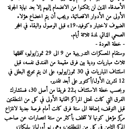
الأصدقاء الذين لن يتمكنوا من الانضمام إليهم إلا بعد نهاية الجولة
الأولى من الأدوار الاقصائية. ويجب أن يتم اخضاع هؤلاء
الضيوف لاختبار «كوفيد-19» قبل الوصول والبقاء في الحجر
الصحي الذاتي لمدة ثلاثة أيام.
- خطة العودة -
وستقام المعسكرات التدريبية من 9 الى 29 تموز/يوليو، تتخللها
ثلاث مباريات ودية بين فرق مقيمة من الفندق نفسه، قبل
استئناف المباريات في 30 تموز/يوليو، على ان يتم تتويج البطل في
12 تشرين الأول/أكتوبر على أبعد تقدير.
وبحسب خطة الاستئناف بـ22 فريقا من أصل 30، فستشارك
الفرق التي كانت تحتل المراكز الثمانية الأولى في كل من المنطقتين
قبل التوقف، إضافة الى ستة فرق كانت أمام فرصة جدية لانتزاع
مركز مؤهل كونها لا تتخلف بأكثر من ستة انتصارات عن صاحب
المركز الثامن في كل من المنطقتين، وهي نيو أورليانز بيليكانز،