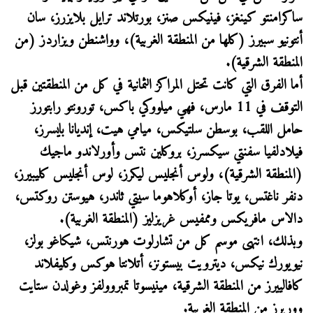
ساكرامنتو كينغز، فينيكس صنز، بورتلاند ترايل بلايزرز، سان
أنتونيو سبيرز (كلها من المنطقة الغربية)، وواشنطن ويزاردز (من
المنطقة الشرقية).
أما الفرق التي كانت تحتل المراكز الثمانية في كل من المنطقتين قبل
التوقف في 11 مارس، فهي ميلووكي باكس، تورونتو رابتورز
حامل اللقب، بوسطن سلتيكس، ميامي هيت، إنديانا بايسرز،
فيلادلفيا سفنتي سيكسرز، بروكلين نتس وأورلاندو ماجيك
(المنطقة الشرقية)، ولوس أنجليس ليكرز، لوس أنجليس كليبيرز،
دنفر ناغتس، يوتا جاز، أوكلاهوما سيتي ثاندر، هيوستن روكتس،
دالاس مافريكس وممفيس غريزليز (المنطقة الغربية).
وبذلك، انتهى موسم كل من تشارلوت هورنتس، شيكاغو بولز،
نيويورك نيكس، ديترويت بيستونز، أتلانتا هوكس وكليفلاند
كافالييرز من المنطقة الشرقية، مينيسوتا تمبروولفز وغولدن ستايت
ووريرز من المنطقة الغربية.