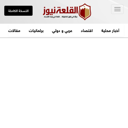
Togg
النسخة الكاملة
navig
أخبار محلية
اقتصاد
عربي و دولي
برلمانيات
مقالات