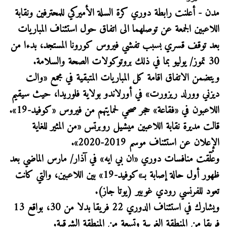
مدن - أعلنت رابطة دوري كرة السلة الأميركي للمحترفين ونقابة
اللاعبين الجمعة عن توصلهما الى اتفاق حول استئناف المباريات
بعد توقف قسري بسبب تفشي فيروس كورونا المستجد، بدءا من
30 تموز/ يوليو بما في ذلك بروتوكولات الصحة والسلامة.
ويتضمن الاتفاق اقامة كل المباريات المتبقية في مجمع «والت
ديزني وورلد ريزورت» في أورلاندو بولاية فلوريدا، حيث سيقيم
اللاعبون في «فقاعة» حجر صحي لحمايتهم من فيروس «كوفيد-19».
قالت مديرة نقابة اللاعبين ميشيل روبرتس «من المثير للغاية
الإعلان عن استئناف موسم 2019-2020».
وعُلّقت منافسات دوري «ان بي ايه» في آذار/ مارس الماضي بعد
ظهور أول حالة إصابة بـ»كوفيد-19» بين اللاعبين، والتي كانت
تعود للفرنسي رودي غوبير (يوتا جاز).
ويشارك في استئناف الدوري 22 فريقا بدلا من 30، بواقع 13
فريقا من المنطقة الغربية وتسعة من المنطقة الشرقية.