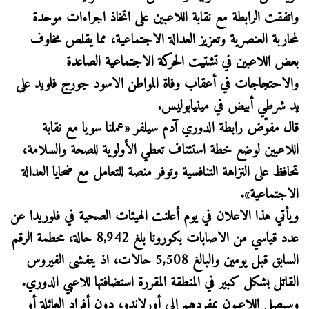
واتفقت الرابطة مع نقابة اللاعبين على اتخاذ اجراءات موحدة
لمحاربة العنصرية وتعزيز العدالة الاجتماعية، مما يقلص مخاوف
بعض اللاعبين في تشتيت الحركة الاجتماعية الصاعدة
والاحتجاجات في أعقاب وفاة المواطن الاسود جورج فلويد على
يد شرطي أبيض في مينيابوليس.
قال مفوّض رابطة الدوري آدم سيلفر «عملنا سويا مع نقابة
اللاعبين لوضع خطة استئناف تعطي الأولوية للصحة والسلامة،
تحافظ على النزاهة التنافسية وتوفر منصة للتعامل مع ضحايا العدالة
الاجتماعية».
ويأتي هذا الاعلان في يوم أعلنت الهيئات الصحية في فلوريدا عن
عدد قياسي من الاصابات بكورونا بلغ 8,942 حالة، محطمة الرقم
السابق قبل يومين والبالغ 5,508 حالات، اذ يتفشى الفيروس
القاتل بشكل كبير في المنطقة المقررة استضافتها للاعبي الدوري.
وسيصل اللاعبون بمفردهم إلى أورلاندو، دون أفراد العائلة أو