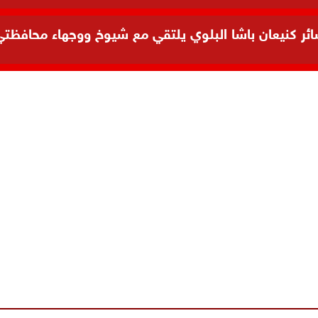
 كنيعان باشا البلوي يلتقي مع شيوخ ووجهاء محافظتي ال