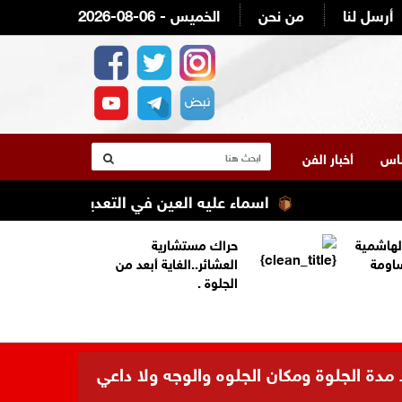
أرسل لنا
من نحن
2026-08-06 - الخميس
لناس
أخبار الفن
اسماء عليه العين في التعديل الوزاري القادم 
لهاشمية
حراك مستشارية
ساومة
العشائر..الغاية أبعد من
الجلوة .
 مدة الجلوة ومكان الجلوه والوجه ولا داعي