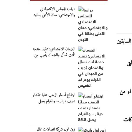
دراسة للمجلس الاقتصادي
والاجتماعي: معان الأعلى بطالة
في الأردن
الضمان الاجتماعي: تنفيذ خدمة
"أنت تسأل والضمان يُجيب من
الميدان" في الكرك يوم غدٍ الخميس
بق
 او من
ارتفاع أسعار الذهب محليًا بمقدار
نصف دينار .. والغرام يصل
85.8
ركات
زين أول شركة اتصالات تنال