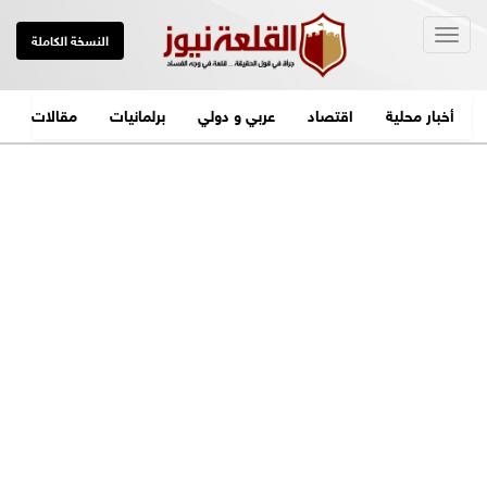
Togg
النسخة الكاملة
navig
أخبار محلية
اقتصاد
عربي و دولي
برلمانيات
مقالات