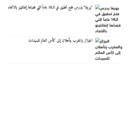
"يويفا" يدرس فتح تحقيق في الـ16 عاماً التي قضاها إنفانتينو بالاتحاد
الجزائر والمغرب يتأهلان إلى كأس العالم للسيدات