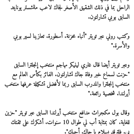
الراحل بما في ذلك الشقيق الأصغر لجاك لاعب مانشستر يونايتد
السابق بوبي تشارلتون.
وكتب روني عبر تويتر "أنباء محزنة. أسطورة. تعازينا لسير بوبي
والأسرة."
وعبر تويتر أيضا قال غاري لينيكر مهاجم منتخب إنجلترا السابق
"حزنت لسماع خبر وفاة جاك تشارلتون. الفائز بكأس العالم مع
منتخب إنجلترا والمدرب السابق ربما لأفضل تشكيلة عرفها منتخب
أيرلندا. شخصية رائعة."
وقال بول مكجراث مدافع منتخب أيرلندا السابق عبر تويتر "حزين
للغاية. كان بمثابة أب لي طوال 10 سنوات. أشكرك على ثقتك
بي. فلترقد بسلام يا جاك. أحبك".