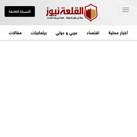
Togg
النسخة الكاملة
navig
أخبار محلية
اقتصاد
عربي و دولي
برلمانيات
مقالات