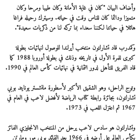
وأضاف البيان "كان في غاية الأمانة وكان طيبا ومرحا وكان
متميزا ودائما كان للناس وقت في حياته. وسيترك رحيله فراغا
هائلا في حياتنا لكننا سعداء بما تركه لنا من ذكريات سعيدة".
وكمدرب قاد تشارلتون منتخب أيرلندا للوصول لنهائيات بطولة
كبرى للمرة الأول في تاريخه وذلك في بطولة أوروبا 1988 كما
قاد الفريق للتأهل لدور الثمانية في نهائيات كأس العالم في 1990.
وتوج الراحل، وهو الشقيق الأكبر لأسطورة مانشستر يونايتد بوبي
تشارلتون، بجائزة رابطة كتاب الرياضة لأفضل لاعب في العام في
1967 ثم اعتزل اللعب في 1973.
وتشارلتون هو سادس لاعب يرحل من المنتخب الانجليزي الفائز
بكأس العالم على أرضه في 1966 بعد القائد بوبي مور ومارتن