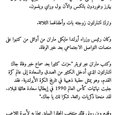
بيترز وغوردون بانكس والآن بول وراي ويلسون.
وترك تشارلتون زوجته بات وأطفالهما الثلاثة.
وكان رئيس وزراء أيرلندا مايكل مارتن من أوائل من كتبوا على
منصات التواصل الاجتماعي بعد خبر الوفاة.
وكتب مارتن عبر تويتر "حزنت كثيرا بعد سماع خبر وفاة جاك
تشارلتون الذي أدخل الكثير من الصدق والسعادة إلى عالم كرة
القدم. وهو يمثل حقبة ذهبية في تاريخ الكرة الأيرلندية- فقد
جلبت نهائيات كأس العالم 1990 في إيطاليا سعادة هائلة للبلاد.
لقد منحنا ذكريات رائعة. شكرا لك يا جاك."
وقدم وين روني قائد منتخب إنجلترا السابق تعازيه لأسرة اللاعب