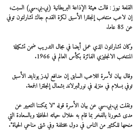
القلعة نيوز : قالت هيئة الإذاعة البريطانية (بي.بي.سي) السبت،
إن لاعب منتخب إنجلترا الأسبق لكرة القدم جاك تشارلتون توفي
عن 85 عاما.
وكان تشارلتون الذي عمل أيضا في مجال التدريب ضمن تشكيلة
المنتخب الانجليزي الفائزة بكأس العالم في 1966.
وقال بيان لأسرة اللاعب السابق إن مدافع ليدز يونايتد الأسبق
توفي بسلام في منزله في نورثمبرلاند بشمال إنجلترا الجمعة.
ونقلت بي.بي.سي عن بيان الأسرة قوله "لا يمكننا التعبير عن
مدى شعورنا بالفخر بما قام به خلال حياته الحافلة وبالسعادة التي
منحها للكثير من الناس في دول مختلفة وفي شتى مناحي الحياة".