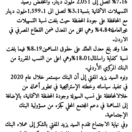
7.16% لتصل إلى 2,051 مليون دينار. وانخفض رصيد
التسهيلات الائتمانية بنسبة3.1% لتصل الى 1,599.1مليون دينار
مع المحافظة على جودة المحفظة حيث بلغت نسبة التسهيلات
غيرالعاملة4.84% وهي اقل من المعدل ضمن القطاع المصرفي في
الاردن.
هذا وقد بلغ معدل العائد على حقوق المساهمين8.19% فيما بلغت
نسبة كفاية راسالمال18.01%وهي اعلى من النسب المقررة من
البنك المركزي الأردني.
ونوه السيد يزيد المفتي إلى أن البنك سيستمر خلال عام 2020
في تنفيذ سياساته وخطته الإستراتيجية في تطوير أعماله من
خلالالمحافظة على نسب السيولة وجودة المحفظة الائتمانية، بالإضافة
إلى المساهمة في دعم المجتمع المحلي كجزء من مسؤولية البنك
الإجتماعية.
وفي نهاية الاجتماع تقدم السيد يزيد المفتي بالشكر إلى عملاء البنك