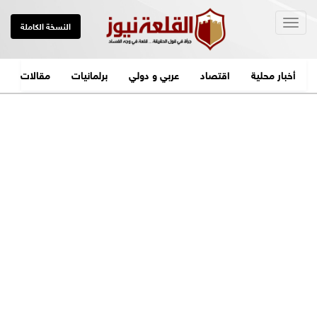
Togg
النسخة الكاملة
navig
أخبار محلية
اقتصاد
عربي و دولي
برلمانيات
مقالات