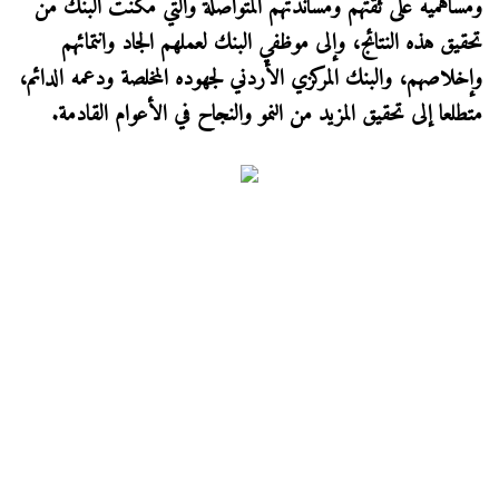
ومساهميه على ثقتهم ومساندتهم المتواصلة والتي مكنت البنك من
تحقيق هذه النتائج، وإلى موظفي البنك لعملهم الجاد وانتمائهم
وإخلاصهم، والبنك المركزي الأردني لجهوده المخلصة ودعمه الدائم،
متطلعا إلى تحقيق المزيد من النمو والنجاح في الأعوام القادمة.