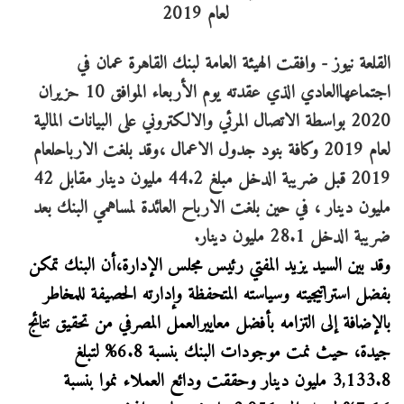
القلعة نيوز - وافقت الهيئة العامة لبنك القاهرة عمان في
اجتماعهاالعادي الذي عقدته يوم الأربعاء الموافق 10 حزيران
2020 بواسطة الاتصال المرئي والالكتروني على البيانات المالية
لعام 2019 وكافة بنود جدول الاعمال ،وقد بلغت الارباحلعام
2019 قبل ضريبة الدخل مبلغ 44.2 مليون دينار مقابل 42
مليون دينار ، في حين بلغت الارباح العائدة لمساهمي البنك بعد
ضريبة الدخل 28.1 مليون دينار.
وقد بين السيد يزيد المفتي رئيس مجلس الإدارة،أن البنك تمكن
بفضل استراتيجيته وسياسته المتحفظة وإدارته الحصيفة للمخاطر
بالإضافة إلى التزامه بأفضل معاييرالعمل المصرفي من تحقيق نتائج
جيدة، حيث نمت موجودات البنك بنسبة 6.8% لتبلغ
3,133.8 مليون دينار وحققت ودائع العملاء نموا بنسبة