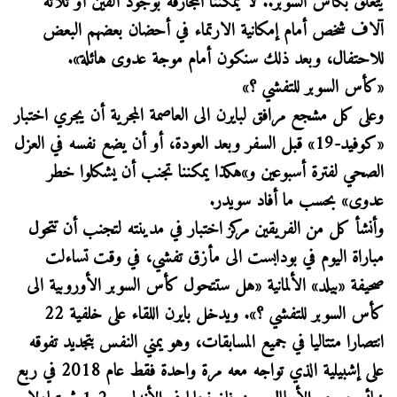
يتعلق بكأس السوبر.. لا يمكننا المجازفة بوجود ألفين أو ثلاثة
آلاف شخص أمام إمكانية الارتماء في أحضان بعضهم البعض
للاحتفال، وبعد ذلك سنكون أمام موجة عدوى هائلة».
«كأس السوبر للتفشي ؟»
وعلى كل مشجع مرافق لبايرن الى العاصمة المجرية أن يجري اختبار
«كوفيد-19» قبل السفر وبعد العودة، أو أن يضع نفسه في العزل
الصحي لفترة أسبوعين و»هكذا يمكننا تجنب أن يشكلوا خطر
عدوى» بحسب ما أفاد سويدر.
وأنشأ كل من الفريقين مركز اختبار في مدينته لتجنب أن تتحول
مباراة اليوم في بودابست الى مأزق تفشي، في وقت تساءلت
صحيفة «بيلد» الألمانية «هل ستتحول كأس السوبر الأوروبية الى
كأس السوبر للتفشي ؟». ويدخل بايرن اللقاء على خلفية 22
انتصارا متتاليا في جميع المسابقات، وهو يمني النفس بتجديد تفوقه
على إشبيلية الذي تواجه معه مرة واحدة فقط عام 2018 في ربع