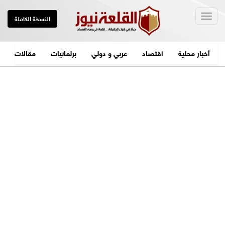
Togg
النسخة الكاملة
navig
أخبار محلية
اقتصاد
عربي و دولي
برلمانيات
مقالات