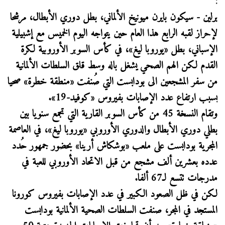
:
برلين - سيكون بايرن ميونيخ الألماني، بطل دوري الأبطال، مرشحا
لإحراز لقبه الرابع هذا العام حين يتواجه اليوم الخميس مع إشبيلية
الإسباني، بطل «يوروبا ليغ»، في كأس السوبر الأوروبية لكرة
القدم لكن الهم الصحي يشغل باله وسط قلق السلطات الألمانية
من سفر المشجعين الى بودابست التي صُنفت «منطقة خطرة» صحيا
بسبب ارتفاع عدد الإصابات بفيروس «كوفيد-19».
وتقام النسخة 45 من كأس السوبر القارية التي تجمع سنويا بين
بطلي دوري الأبطال والدوري الأوروبي «يوروبا ليغ»، في العاصمة
المجرية بودابست على ملعب «بوشكاش أرينا» بحضور جمهور حُدد
عدده بعشرين ألف مشجع من قبل الاتحاد الأوروبي للعبة في
مدرجات تتسع لـ67 ألفا.
لكن في ظل الصعود الكبير في عدد الإصابات بفيروس كورونا
المستجد في المجر، صنفت السلطات الصحية الألمانية بودابست