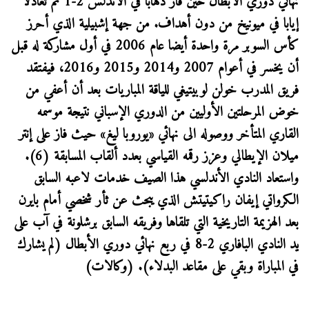
نهائي دوري الأبطال حين فاز ذهابا في الأندلس 2-1 ثم تعادلا
إيابا في ميونيخ من دون أهداف. من جهة إشبيلية الذي أحرز
كأس السوبر مرة واحدة أيضا عام 2006 في أول مشاركة له قبل
أن يخسر في أعوام 2007 و2014 و2015 و2016، فيفتقد
فريق المدرب خولن لوبيتيغي للياقة المباريات بعد أن أعفي من
خوض المرحلتين الأوليين من الدوري الإسباني نتيجة موسمه
القاري المتأخر ووصوله الى نهائي «يوروبا ليغ» حيث فاز على إنتر
ميلان الإيطالي وعزز رقمه القياسي بعدد ألقاب المسابقة (6).
واستعاد النادي الأندلسي هذا الصيف خدمات لاعبه السابق
الكرواتي إيفان راكيتيتش الذي يبحث عن ثأر شخصي أمام بايرن
بعد الهزيمة التاريخية التي تلقاها وفريقه السابق برشلونة في آب على
يد النادي البافاري 2-8 في ربع نهائي دوري الأبطال (لم يشارك
في المباراة وبقي على مقاعد البدلاء). (وكالات)