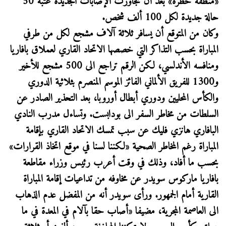
«منطقة خطرة» بعد أن تجاوزت الإصابات الجديدة عتبة 50
حالة جديدة لكل 100 ألف شخص.
وكان من المتوقع أن يسافر ثلاثة آلاف مشجع لكل من طرفي
المباراة بحسب التذاكر التي خصصها الاتحاد القاري لعملاق بافاريا
ومنافسه الأندلسي، لكن الرقم تراجع الى 500 مشجع للأخير
و1300 للفريق الألماني الفائز الموسم المنصرم بثلاثية الدوري
والكأس المحليين ودوري أبطال أوروبا، بعد التحذير الصادر عن
السلطات من مخاطر السفر الى بودابست. وتساءل مدرب النادي
البافاري هانزي فليك عن سبب تمسك الاتحاد القاري بإقامة
المباراة رغم المخاطر الصحية «لكننا لسنا في موقع اتخاذ القرارات»
بحسب ما أفاد، وذلك في وقت أعرب رئيس وزراء مقاطعة
بافاريا ماركوس سويدر عن مخاوفه من تداعيات إقامة المباراة
القارية أمام الجمهور. ورأى سويدر أنه من المفضل عدم الذهاب
الى العاصمة المجرية، مضيفا «أصاب حقا بآلام في المعدة في ما