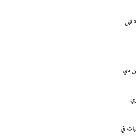
ة قبل
عن دي
ري
 يصيب الخشبات في