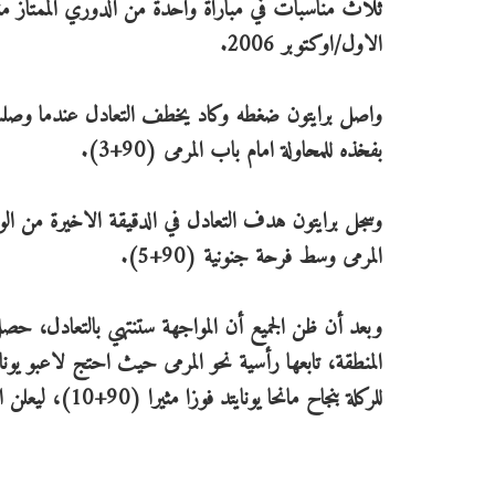
ثلاث مناسبات في مباراة واحدة من الدوري الممتاز منذ 
الاول/اوكتوبر 2006.
واصل برايتون ضغطه وكاد يخطف التعادل عندما وصلت 
بفخذه للمحاولة امام باب المرمى (90+3).
وسجل برايتون هدف التعادل في الدقيقة الاخيرة من ا
المرمى وسط فرحة جنونية (90+5).
وبعد أن ظن الجميع أن المواجهة ستنتهي بالتعادل، حصل
المنطقة، تابعها رأسية نحو المرمى حيث احتج لاعبو يوناي
للركلة بنجاح مانحا يونايتد فوزا مثيرا (90+10)، ليعلن الحكم فورا نهاية المباراة.