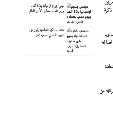
رتين
ميسي يتبرع لإسبانيا بـ80 ألف
 ذكية
يورو عقب خسارة كأس العالم
منتخب الكرة الشاطئية يفوز على
سرى،
نظيره القطري بغرب آسيا
لصالحه
نطقة
عرقلة من