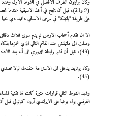
وكان برايتون الطرف الافضل في الشوط الاول وهدد بدا
(9 و21)، قبل أن ينجح في أخذ الاسبقية عندما 
على طريقة "بانينكا" في مرمى الاسباني دافيد دي خيا (40)
الا ان تقدم أصحاب الارض لم يدم سوى ثلاث دقائق، إ
وصلت الى ماتيتش عند القائم الثاني الذي غمزها بذكاء
(43)، قبل أن تشير رابطة الدوري الى أنه بعد الاعادة تبيّن ان دنك سجل هدفا عكسيا في فريقه.
وكاد يونايتد يدخل الى الاستراحة متقدما، لولا تصدي ا
(45).
وشهد الشوط الثاني قرارات مثيرة كانت لها تقنية المساعد
الفرنسي بول بوغبا على الايرلندي آرون كونولي قبل أن 