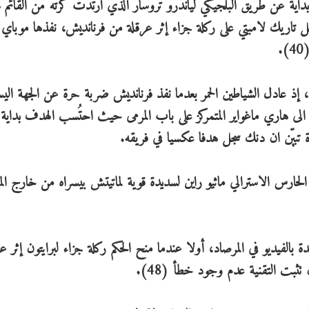
ية عن طريق البلجيكي لياندرو تروسار الذي ارتدت كرته من القائم م
تحصل تاريك لامبتي على ركلة جزاء إثر عرقلة من فرنانديش، نفذها موباي
.
ذ عادل الشياطين الحمر بعدما نفذ فرنانديش ضربة حرة عن الجهة الي
 الى هاري ماغواير المتمركز على باب المرمى حيث احتُسب الهدف بداية 
لحارس الاسترالي ماثيو راين لسديدة قوية لماتيتش بيسراه من خارج الم
ة بالفيديو في المرصاد، أولا عندما منح الحكم ركلة جزاء لبرايتون إثر 
تثبت التقنية عدم وجود خطأ (48).