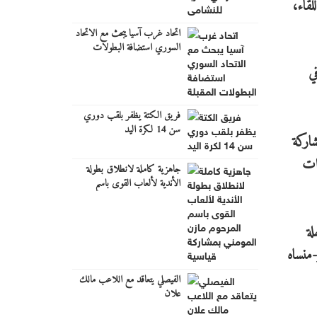
ي اللقاء،
اتحاد غرب آسيا يبحث مع الاتحاد
السوري استضافة البطولات
المقبلة
فع لويس دنك (43 خطأ في
فريق الكتة يظفر بلقب دوري
سن 14 لكرة اليد
المشاركة
رات
جاهزية كاملة لانطلاق بطولة
الأندية لألعاب القوى باسم
المرحوم مازن المومني بمشاركة
قياسية
الاس (1-3) في المرحلة
-منساه
الفيصلي يتعاقد مع اللاعب مالك
علان