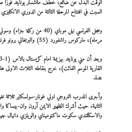
السبت في افتتاح المرحلة الثالثة من الدوري الانكليزي 
مرماه)، ماركوس راشفورد (55) والبرتغالي برونو فرنانديش (90+10 من ركلة جزاء) للضيوف.
القارية الموسم الفائت)، خرج بنقاطه الثلاث الاولى هذ
عدة.
الثانية، حيث أشرك الظهير الايمن آرون وان-بيساكا وال
والاسكتلندي سكوت ماكتوميناي والويلزي دانيال ج