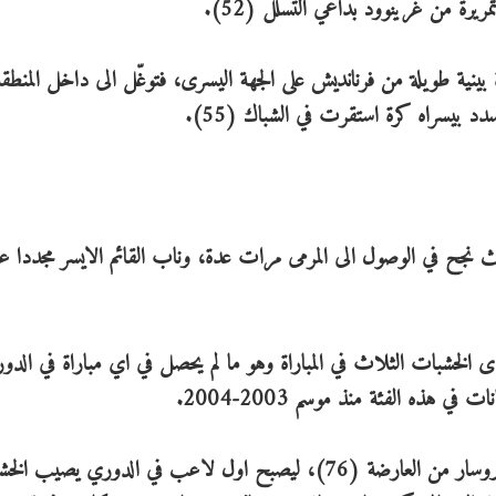
يرة من غرينوود بداعي التسلل (52).
ينية طويلة من فرنانديش على الجهة اليسرى، فتوغّل الى داخل المنطق
 بيسراه كرة استقرت في الشباك (55).
 نجح في الوصول الى المرمى مرات عدة، وناب القائم الايسر مجددا 
 إحدى الخشبات الثلاث في المباراة وهو ما لم يحصل في اي مباراة في الدو
 هذه الفئة منذ موسم 2003-2004.
واستمر "مسلسل" الخشبات الثلاث بعدما ارتدت كرة تروسار من العارضة (76)، ليصبح اول لاعب في الدوري