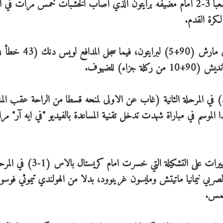
الوقت البدل عن ضائع، خطف مانشستر يونايتد فوزا صعبا 3-2 أمام مضيفه برايتون الذي أصاب الخشبات خمس مرات ف
لكرة القدم.
وسجل الفرنسي نيل موباي (40 من ركلة جزاء) وسولي مارش (90+5) لبرايتون، فيما سجل المدا
وبعد أن مني يونايتد بهزيمة امام كريستال بالاس (1-3) في المرحلة الثانية (غاب عن الاولى لمنحه قسطا من الراحة عقب 
ا الموسم في مباراة شهدت تدخل تقنية المساعدة بالفيديو "في ايه آر" م
وأجرى المدرب النروجي اولي غونار-سولسكاير ثلاثة تغييرات على التشكيلة التي خسرت امام كريستال ب
صربي نيمانيا ماتيتش ومايسون غرينوود، بدلا من الهولندي تيموثي فوسو
يمس.