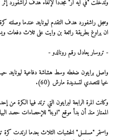
وتدخلت "في ايه آر" مجددا لإلغاء هدف لراشفورد إثر تمر
وسجل راشفورد هدف التقدم ليونايتد عندما وصلته كرة ب
ان يراوغ بطريقة رائعة بن وايت على ثلاث دفعات ويسدد
- تروسار يعادل رقم رونالدو -
واصل برايتون ضغطه وسط هشاشة دفاعية ليونايتد حيث
خيا للتصدي لتسديدة مارش (60).
وكانت المرة الرابعة لبرايتون التي ترتد فيها الكرة من
الممتاز منذ أن بدأ موقع "اوبتا" للإحصاءات حصد البيانات في