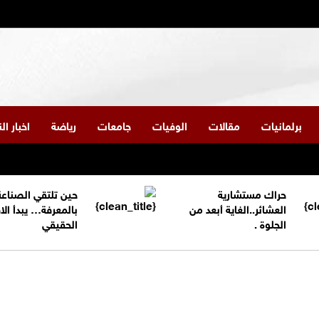
برلمانيات
مقالات
الوفيات
جامعات
رياضة
اخبار ا
حراك مستشارية
حين تلتقي الصناعة
العشائر..الغاية أبعد من
بالمعرفة… يبدأ الا
الجلوة .
الحقيقي