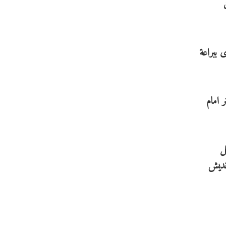
 ببراعة
 امام
ل
انديش