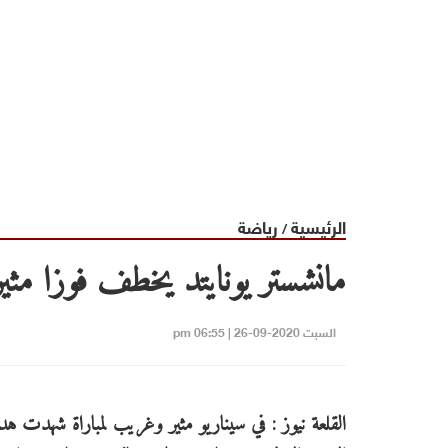
الرئيسية
رياضة
/
مانشستر يونايتد يخطف فوزا مثير
السبت 2020-09-26 | 06:55 pm
القلعة نيوز : في سيناريو مثير وغريب لمباراة شهدت هد