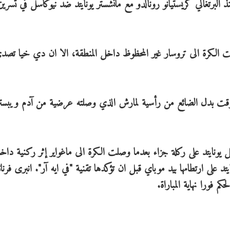
البرتغالي كريستيانو رونالدو مع مانشستر يونايتد ضد نيوكاسل في تسرين
الكرة الى تروسار غير المحظوظ داخل المنطقة، الا ان دي خيا تصدى
لوقت بدل الضائع من رأسية لمارش الذي وصلته عرضية من آدم ويبستر
 يونايتد على ركلة جزاء بعدما وصلت الكرة الى ماغواير إثر ركنية داخ
تد على ارتطامها بيد موباي قبل ان تؤكدها تقنية "في ايه آر". انبرى فرن