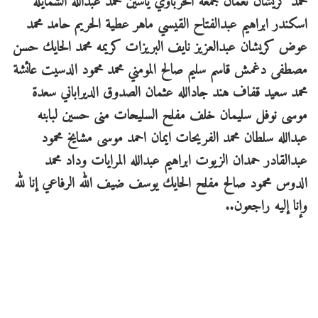
محمد كريشان نعمان جمعة الحرباوي ياسين محمد عبدالله الشمايله
اسكندر ابراهيم عبدالفتاح القيسي ماهر عطية الحريم حامد محمد
عوض كريشان عبدالعزيز نايف البريزات كريمه محمد الحايك حسن
مصطفى دغمش قاسم سليم صالح المومني محمد محمود الدسيت عائشة
محمد سعيد قفاف هند جادالله عثمان الصدوق الديراباني سعدة
موسى نوفل سليمان خلف مفلح السليحات منى حسين لبابنه
عبدالله سلطان محمد الفريحات ايمان احمد موسى مشايخ محمود
عبدالقادر حمدان الزيوت ابراهيم عبدالله المرايات وداد محمد
الدوس محمود صالح مفلح الحايك يوسف ضيف الله الرفاعي إنا لله
وإنا إليه راجعون..