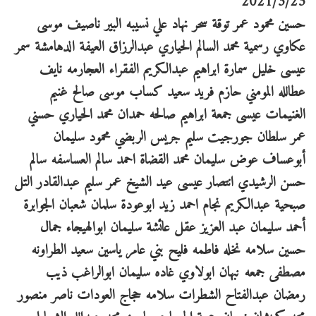
2021/3/23
حسين محمود عمر توقة سحر نهاد علي نسيبه البير ناصيف موسى
عكاوي رسمية محمد السالم الحياري عبدالرزاق العيفة الدهامشة سمر
عيسى خليل سمارة ابراهيم عبدالكريم الفقراء العجارمه نايف
عطالله المومني حازم فريد سعيد كساب موسى صالح غنيم
الغنيمات عيسى جمعة ابراهيم صالحه حمدان محمد الحياري حسني
عمر سلطان جورجيت سليم جريس الربضي محمود سليمان
أبوعساف عوض سليمان محمد القضاة احمد سالم العساسفه سالم
حسن الرشيدي انتصار عيسى عيد الشيخ عمر سليم عبدالقادر التل
صبحية عبدالكريم نجام احمد زيد ابوعودة سلمان شعبان الجوابرة
أحمد سليمان عبد العزيز عقل عائشة سليمان ابوالهيجاء جمال
حسين سلامه نخله فاطمه فليح بني عامر ياسين سعيد الطراونه
مصطفى جمعه نبهان ابولاوي غاده سليمان ابوالراغب ذيب
رمضان عبدالفتاح الشطرات سلامه حجاج العودات ناصر منصور