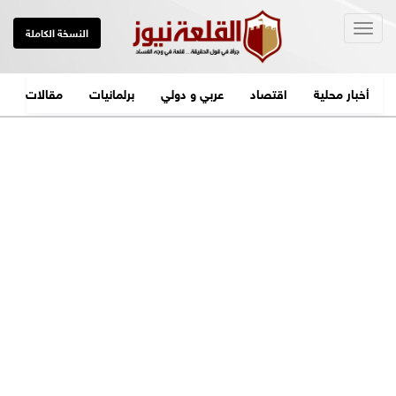
Togg
النسخة الكاملة
navig
أخبار محلية
اقتصاد
عربي و دولي
برلمانيات
مقالات