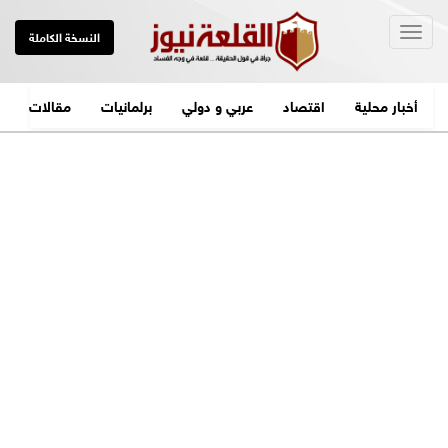
Togg
النسخة الكاملة
navig
أخبار محلية
اقتصاد
عربي و دولي
برلمانيات
مقالات