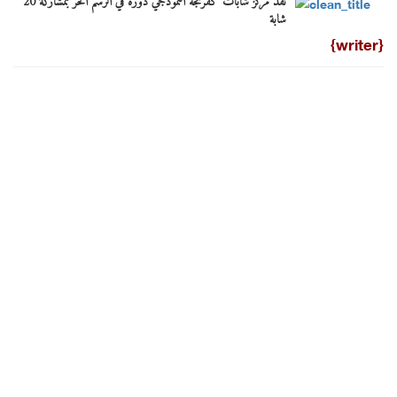
نفذ مركز شابات كفرنجة النموذجي دورة في الرسم الحر بمشاركة 20
شابة
{writer}