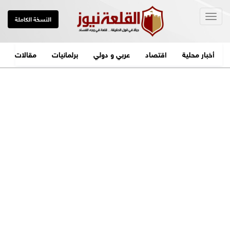
Togg
النسخة الكاملة
navig
أخبار محلية
اقتصاد
عربي و دولي
برلمانيات
مقالات