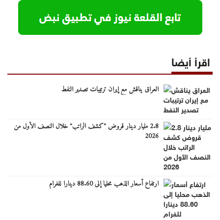
اقرأ أيضا
العراق يناقش مع إيران ترتيبات تصدير النفط
2.8 مليار دينار قروض "كشف الراتب" خلال النصف الأول من
2026
ارتفاع أسعار الذهب محليا إلى 88.60 دينارا للغرام