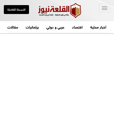
Togg
النسخة الكاملة
navig
أخبار محلية
اقتصاد
عربي و دولي
برلمانيات
مقالات