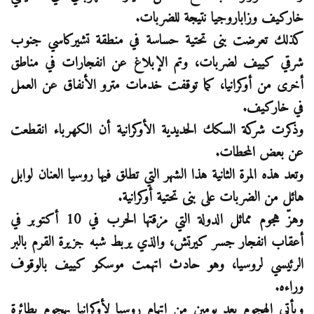
خاركيف وزاباروجيا نتيجة للضربات.
كذلك تعرضت بنى تحتية حساسة في منطقة تشيركاسي جنوب
شرقي كييف لضربات، وتم الإبلاغ عن انفجارات في مناطق
أخرى من أوكرانيا، كما توقفت خدمات مترو الأنفاق عن العمل
في خاركيف.
وذكرت شركة السكك الحديدية الأوكرانية أن الكهرباء انقطعت
عن بعض المحطات.
وتعد هذه المرة الثانية هذا الشهر التي تطلق فيها روسيا العنان لوابل
هائل من الضربات على بنى تحتية أوكرانية.
وهزّ هجوم مماثل الدولة التي مزقتها الحرب في 10 أكتوبر في
أعقاب انفجار جسر كيرتش، والذي يربط شبه جزيرة القرم بالبر
الرئيسي لروسيا، وهو حادث اتهمت موسكو كييف بالوقوف
وراءه.
ويأتي الهجوم بعد يومين من اتهام روسيا لأوكرانيا بهجوم بطائرة