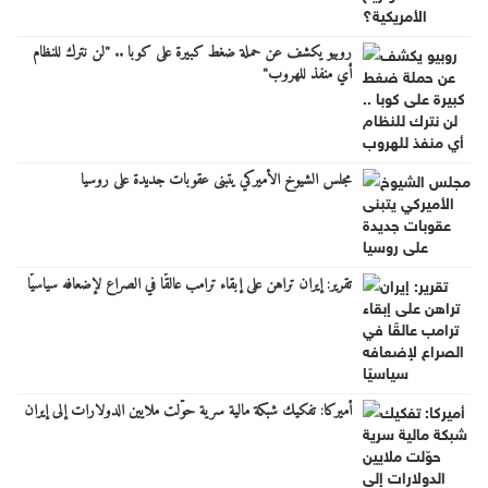
روبيو يكشف عن حملة ضغط كبيرة على كوبا .. "لن نترك للنظام
أي منفذ للهروب"
مجلس الشيوخ الأميركي يتبنى عقوبات جديدة على روسيا
تقرير: إيران تراهن على إبقاء ترامب عالقًا في الصراع لإضعافه سياسيًا
أميركا: تفكيك شبكة مالية سرية حوّلت ملايين الدولارات إلى إيران