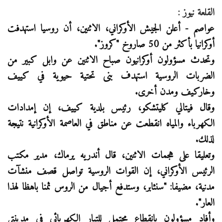
القلعة نيوز :
عواصم - أعلن الجيش الأوكراني، الاثنين، أن روسيا استهدفت
أوكرانيا بأكثر من 50 صاروخ "كروز".
وتحدث مسؤولون أوكرانيون صباح الاثنين عن وابل كبير من
الضربات الروسية استهدف بنى تحتية حيوية في كييف
وخاركيف ومدن أخرى.
وقال فيتالي كليتشكو، رئيس بلدية كييف، إن إمدادات
الكهرباء والمياه انقطعت عن مناطق في العاصمة الأوكرانية نتيجة
لذلك.
وتعليقا على هجمات الاثنين، قال أندريه يرماك، مدير مكتب
الرئيس الأوكراني، إن القوات الروسية تواصل قصف منشآت
مدنية، مضيفا: "سنثابر، وستدفع أجيال من الروس ثمنا باهظا لهذا
العار".
وأفاد مسؤولون بانقطاع محتمل للتيار الكهربائي في مدينتي