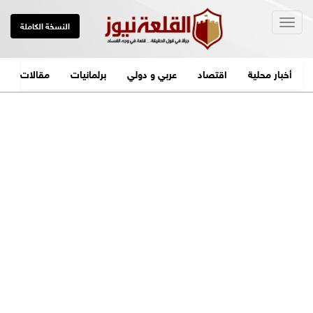
Togg
النسخة الكاملة
navig
أخبار محلية
اقتصاد
عربي و دولي
برلمانيات
مقالات