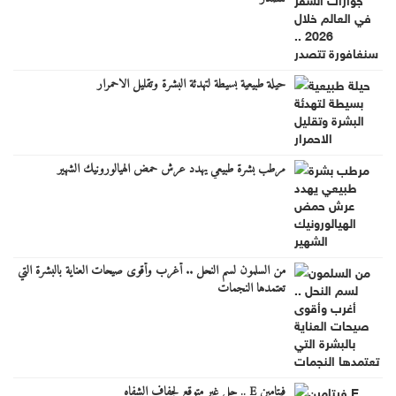
حيلة طبيعية بسيطة لتهدئة البشرة وتقليل الاحمرار
مرطب بشرة طبيعي يهدد عرش حمض الهيالورونيك الشهير
من السلمون لسم النحل .. أغرب وأقوى صيحات العناية بالبشرة التي
تعتمدها النجمات
فيتامين E .. حل غير متوقع لجفاف الشفاه