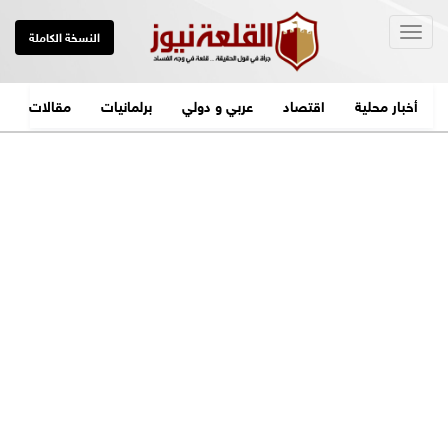
Togg
النسخة الكاملة
navig
أخبار محلية
اقتصاد
عربي و دولي
برلمانيات
مقالات