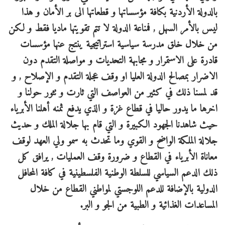
بالدولة الأردنية بكافة مؤسساتها و قطعاتها الى بر الأمان و هذا
ليس بالأمر السهل , فمناعة الدولة لا تتم تقويتها ماديا فقط و لكن
من خلال خلق مدرسة سياسية استراتيجية ينتج عنها مؤسسات
قادرة على الاستمرار و مجابهة التحديات و مواصلة التقدم دون
الاضرار بمصالح الدولة العليا او وقف عجلة التقدم و الإصلاح , و
قد لمسنا ذلك في كثير من العواصف التي ثارت و تثور حولنا و
اخرها ما يدور حاليا في قطاع غزة و الذي يدفع ثمنه أهلنا الأبرياء
حيث شاهدنا الجهود الكبيرة و التي قام بها جلالة الملك و حديث
جلالة الملكة الواضح و القوي وما تحدث به سمو ولي العهد لوقف
معاناة الأبرياء في القطاع و ضرورة وقف العمليات , يرافق كل
ذلك الدعم السياسي للسلطة الوطنية الفلسطينية في كافة المحافل
الدولية بالإضافة للدعم اللوجستي لمواطني القطاع من خلال
المساعدات الغذائية و الطبية من الجو و البر.