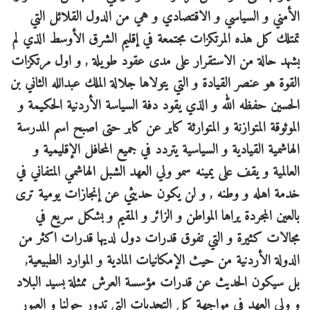
الأمني و السياسي و الاقتصادي و هي من الدول القلائل التي
تمتلك كل هذه المرتكزات مجتمعة في إقليم الشرق الأوسط الذي لم
يشهد حالة من الاستقرار على مدى عقود طويلة , و اول مرتكزات
القوة هو عنصر القيادة و التي يتولاها جلالة الملك عبدالله الثاني بن
الحسين حفظه الله و الذي يقود دفة السياسة الأردنية الحكيمة و
الموثوقة المتوازنة و المتوارثة كابر عن كابر حتى اصبح اسم المدرسة
الهاشمية القيادية و السياسية يتردد في جميع المحافل الإقليمية و
العالمية و يقف على يمينه سمو ولي العهد الشبل الهاشمي المتفاني في
خدمة اهله و وطنه , و لن يكون حديثي عن إنجازات يومية ترى
بالعين المجردة يراها المواطن و الزائر و المقيم و بشكل سريع في
مجالات كثيرة و التي تفوق قدرات دول لديها قدرات اكثر من
الدولة الأردنية من حيث الإمكانيات المادية و الموارد الطبيعية,
بل سيكون الحديث عن قدرات مؤسسة العرش ممثلة بسيد البلاد
و ولي العهد في مواجهة كل التحديات التي تدور حولنا و العبور