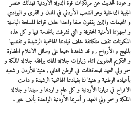
و عودة للحديث عن مرتكزات قوة الدولة الأردنية فهنالك عنصر
الجبهة الداخلية وهو الشعب الأردني في المدن و القرى و البوادي
و المخيمات والذين يقفون صفا واحدا خلف قواتنا المسلحة الباسلة
و اجهزتنا الأمنية المحترفة و التي تشرفت بالخدمة فيها و كل هذه
المكونات تقف متكاتفة خلف قيادتنا الهاشمية الرشيدة و تفتديها
بالمهج و الأرواح , و قد شاهدنا جميعا على وسائل الاعلام الحفاوة
و التكريم العفويين اثناء زيارات جلالة الملك يرافقه جلالة الملكة و
سمو ولي العهد للمحافظات في الوطن الغالي , هنيئا للأردن و شعبه
بأعياده الوطنية و هنيئا لنا بقيادتنا الهاشمية الرشيدة و دامت
الافراح في ديارنا الأردنية و كل عام و اردننا و سيدنا و جلالة
الملكة و سمو ولي العهد و أسرتنا الأردنية الواحدة بألف خير .