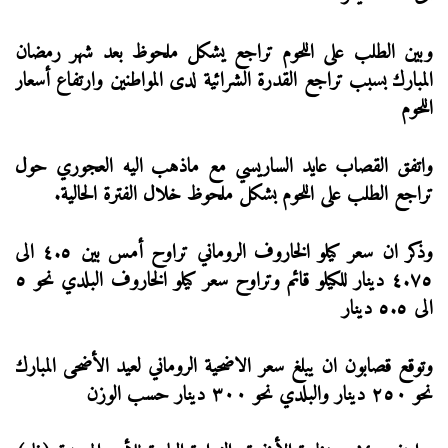
وبين الطلب على اللحوم تراجع يشكل ملحوظ بعد شهر رمضان
المبارك بسبب تراجع القدرة الشرائية لدى المواطنين وارتفاع أسعار
اللحوم
واتفق القصاب عايد الساريسي مع ماذهب اليه العجوري حول
تراجع الطلب على اللحوم بشكل ملحوظ خلال الفترة الحالية.
وذكر ان سعر كيلو الخاروف الروماني تراوح أمس بين ٤.٥ الى
٤.٧٥ دينار للكيلو قائم وتراوح سعر كيلو الخاروف البلدي نحو ٥
الى ٥.٥ دينار
وتوقع قصابون ان يبلغ سعر الاضحية الروماني لعيد الأضحى المبارك
نحو ٢٥٠ دينار والبلدي نحو ٣٠٠ دينار حسب الوزن