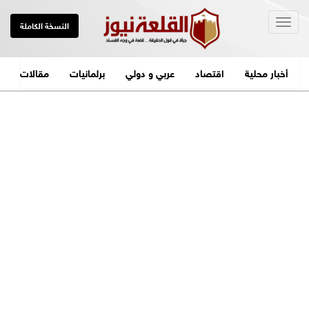
Togg
النسخة الكاملة
navig
أخبار محلية
اقتصاد
عربي و دولي
برلمانيات
مقالات