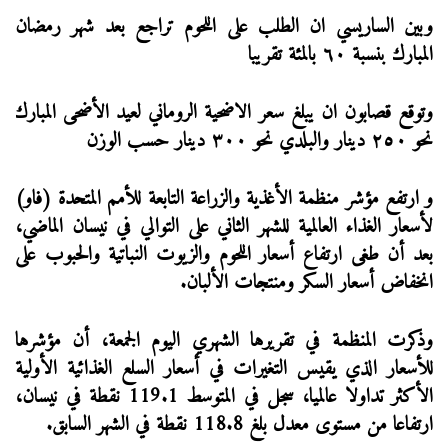
وبين الساريسي ان الطلب على اللحوم تراجع بعد شهر رمضان
المبارك بنسبة ٦٠ بالمئة تقريبا
وتوقع قصابون ان يبلغ سعر الاضحية الروماني لعيد الأضحى المبارك
نحو ٢٥٠ دينار والبلدي نحو ٣٠٠ دينار حسب الوزن
و ارتفع مؤشر منظمة الأغذية والزراعة التابعة للأمم المتحدة (فاو)
لأسعار الغذاء العالمية للشهر الثاني على التوالي في نيسان الماضي،
بعد أن طغى ارتفاع أسعار اللحوم والزيوت النباتية والحبوب على
انخفاض أسعار السكر ومنتجات الألبان.
وذكرت المنظمة في تقريرها الشهري اليوم الجمعة، أن مؤشرها
للأسعار الذي يقيس التغيرات في أسعار السلع الغذائية الأولية
الأكثر تداولا عالميا، سجل في المتوسط 119.1 نقطة في نيسان،
ارتفاعا من مستوى معدل بلغ 118.8 نقطة في الشهر السابق.